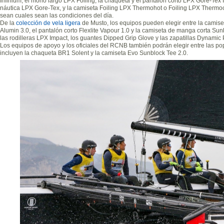
Infinium, el mono largo LPX Foiling, la chaqueta y el pantalón corto LPX Gore-Tex 
náutica LPX Gore-Tex, y la camiseta Foiling LPX Thermohot o Foiling LPX Thermoco
sean cuales sean las condiciones del día.
De la
colección de vela ligera
de Musto, los equipos pueden elegir entre la camise
Alumin 3.0, el pantalón corto Flexlite Vapour 1.0 y la camiseta de manga corta Su
las rodilleras LPX Impact, los guantes Dipped Grip Glove y las zapatillas Dynamic P
Los equipos de apoyo y los oficiales del RCNB también podrán elegir entre las 
incluyen la chaqueta BR1 Solent y la camiseta Evo Sunblock Tee 2.0.