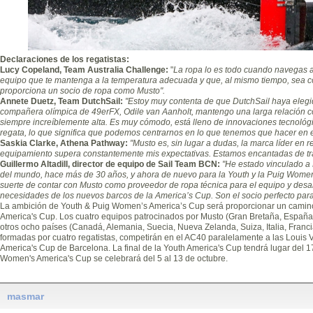
Declaraciones de los regatistas:
Lucy Copeland, Team Australia Challenge:
"
La ropa lo es todo cuando navegas a 
equipo que te mantenga a la temperatura adecuada y que, al mismo tiempo, sea c
proporciona un socio de ropa como Musto".
Annete Duetz, Team DutchSail:
"Estoy muy contenta de que DutchSail haya elegi
compañera olímpica de 49erFX, Odile van Aanholt, mantengo una larga relación co
siempre increíblemente alta. Es muy cómodo, está lleno de innovaciones tecnoló
regata, lo que significa que podemos centrarnos en lo que tenemos que hacer en 
Saskia Clarke, Athena Pathway:
"Musto es, sin lugar a dudas, la marca líder en r
equipamiento supera constantemente mis expectativas. Estamos encantadas de tra
Guillermo Altadill, director de equipo de Sail Team BCN:
"He estado vinculado a
del mundo, hace más de 30 años, y ahora de nuevo para la Youth y la Puig Women
suerte de contar con Musto como proveedor de ropa técnica para el equipo y desar
necesidades de los nuevos barcos de la America’s Cup. Son el socio perfecto para
La ambición de Youth & Puig Women’s America’s Cup será proporcionar un camino a
America's Cup. Los cuatro equipos patrocinados por Musto (Gran Bretaña, España,
otros ocho países (Canadá, Alemania, Suecia, Nueva Zelanda, Suiza, Italia, Franci
formadas por cuatro regatistas, competirán en el AC40 paralelamente a las Louis V
America's Cup de Barcelona. La final de la Youth America's Cup tendrá lugar del 17 
Women's America's Cup se celebrará del 5 al 13 de octubre.
masmar