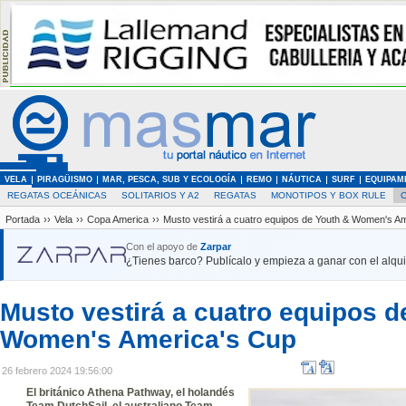
VELA
PIRAGÜISMO
MAR, PESCA, SUB Y ECOLOGÍA
REMO
NÁUTICA
SURF
EQUIPAM
REGATAS OCEÁNICAS
SOLITARIOS Y A2
REGATAS
MONOTIPOS Y BOX RULE
Portada
››
Vela
››
Copa America
››
Musto vestirá a cuatro equipos de Youth & Women's A
Con el apoyo de
Zarpar
¿Tienes barco? Publícalo y empieza a ganar con el alquil
Musto vestirá a cuatro equipos d
Women's America's Cup
26 febrero 2024 19:56:00
El británico Athena Pathway, el holandés
Team DutchSail, el australiano Team