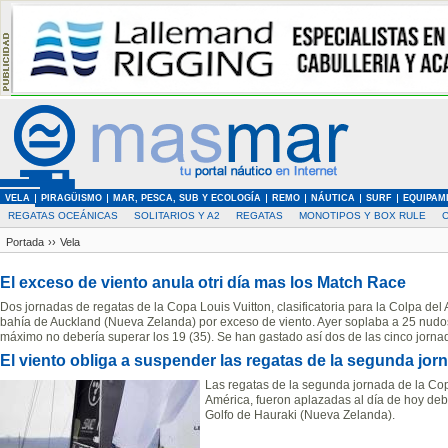
VELA
PIRAGÜISMO
MAR, PESCA, SUB Y ECOLOGÍA
REMO
NÁUTICA
SURF
EQUIPAM
REGATAS OCEÁNICAS
SOLITARIOS Y A2
REGATAS
MONOTIPOS Y BOX RULE
Portada
››
Vela
El exceso de viento anula otri día mas los Match Race
Dos jornadas de regatas de la Copa Louis Vuitton, clasificatoria para la Colpa de
bahía de Auckland (Nueva Zelanda) por exceso de viento. Ayer soplaba a 25 nudos
máximo no debería superar los 19 (35). Se han gastado así dos de las cinco jorna
El viento obliga a suspender las regatas de la segunda jor
Las regatas de la segunda jornada de la Cop
América, fueron aplazadas al día de hoy debi
Golfo de Hauraki (Nueva Zelanda).