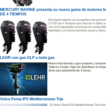
MERCURY MARINE presenta su nueva gama de motores fuer
DE 4 TIEMPOS
Brunswick Marine se enorgullece de present
CV EFI de 4 Tiempos que ofrecen lo último 
con una inigualable economía de combustib
fiabilidad y un funcionamiento suave y silen
LEHR con gas GLP a todo gas
Nuevo fueraborda a gas propano, consumi
Talleres Carper Vigo los distribuye en Es
tiene una autonomía de 3 horas.
Volvo Penta IPS Mediterranean Trip
- El Volvo Penta IPS Mediterranean Trip leva