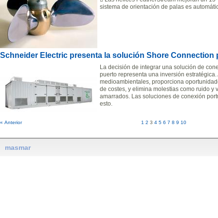
sistema de orientación de palas es automáti
Schneider Electric presenta la solución Shore Connection
La decisión de integrar una solución de cone
puerto representa una inversión estratégica
medioambientales, proporciona oportunidades
de costes, y elimina molestias como ruido y
amarrados. Las soluciones de conexión portu
esto.
« Anterior
1
2
3
4
5
6
7
8
9
10
masmar