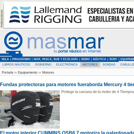
VELA
PIRAGÜISMO
MAR, PESCA, SUB Y ECOLOGÍA
REMO
NÁUTICA
SURF
EQUIPAM
LIBROS NÁUTICOS
GOBIERNO
ELECTRÓNICA
MOTORES
SONDAS
CABULLE
Portada
››
Equipamiento
››
Motores
Fundas protectoras para motores fueraborda Mercury 4 ti
Protege la carcasa de tu motor de 4 Tiempo
El motor interior CUMMINS QSB6.7 motoriza la galardonad