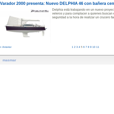
Varador 2000 presenta: Nuevo DELPHIA 46 con bañera cen
Delphia está trabajando en un nuevo proyec
veleros y para complacer a quienes buscan e
seguridad a la hora de realizar un crucero fam
« Anterior
1
2
3
4
5
6
7
8
9
10
11
masmar