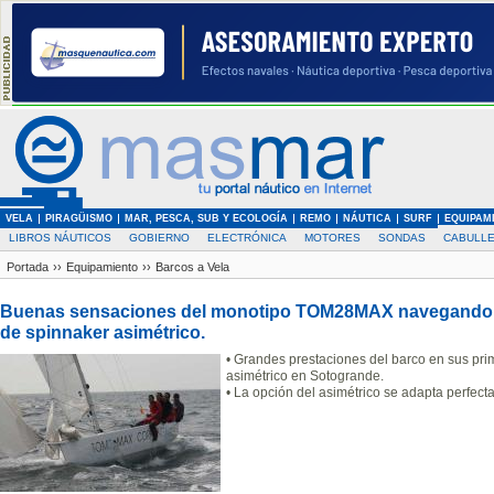
VELA
PIRAGÜISMO
MAR, PESCA, SUB Y ECOLOGÍA
REMO
NÁUTICA
SURF
EQUIPAM
LIBROS NÁUTICOS
GOBIERNO
ELECTRÓNICA
MOTORES
SONDAS
CABULLE
Portada
››
Equipamiento
››
Barcos a Vela
Buenas sensaciones del monotipo TOM28MAX navegando 
de spinnaker asimétrico.
• Grandes prestaciones del barco en sus pr
asimétrico en Sotogrande.
• La opción del asimétrico se adapta perfect