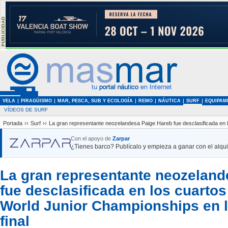
VELA
PIRAGÜISMO
MAR, PESCA, SUB Y ECOLOGÍA
REMO
NÁUTICA
SURF
EQUIPAM
VÍDEOS DE SURF
Portada
››
Surf
››
La gran representante neozelandesa Paige Hareb fue desclasificada en lo
Con el apoyo de
Zarpar
¿Tienes barco? Publícalo y empieza a ganar con el alquil
La gran representante neozeland
fue desclasificada en los cuartos
World Junior Championships en l
final