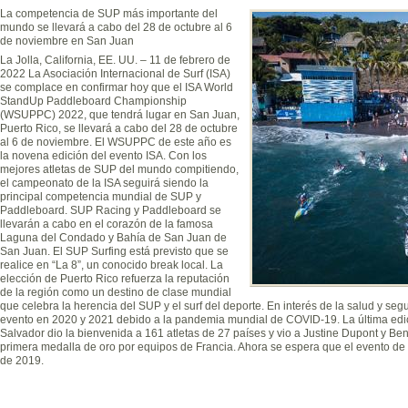
La competencia de SUP más importante del
mundo se llevará a cabo del 28 de octubre al 6
de noviembre en San Juan
La Jolla, California, EE. UU. – 11 de febrero de
2022 La Asociación Internacional de Surf (ISA)
se complace en confirmar hoy que el ISA World
StandUp Paddleboard Championship
(WSUPPC) 2022, que tendrá lugar en San Juan,
Puerto Rico, se llevará a cabo del 28 de octubre
al 6 de noviembre. El WSUPPC de este año es
la novena edición del evento ISA. Con los
mejores atletas de SUP del mundo compitiendo,
el campeonato de la ISA seguirá siendo la
principal competencia mundial de SUP y
Paddleboard. SUP Racing y Paddleboard se
llevarán a cabo en el corazón de la famosa
Laguna del Condado y Bahía de San Juan de
San Juan. El SUP Surfing está previsto que se
realice en “La 8”, un conocido break local. La
elección de Puerto Rico refuerza la reputación
de la región como un destino de clase mundial
que celebra la herencia del SUP y el surf del deporte. En interés de la salud y segur
evento en 2020 y 2021 debido a la pandemia mundial de COVID-19. La última ed
Salvador dio la bienvenida a 161 atletas de 27 países y vio a Justine Dupont y Beno
primera medalla de oro por equipos de Francia. Ahora se espera que el evento de e
de 2019.