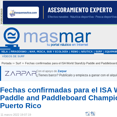
VELA
PIRAGÜISMO
MAR, PESCA, SUB Y ECOLOGÍA
REMO
NÁUTICA
SURF
EQUIPAM
VÍDEOS DE SURF
Portada
››
Surf
››
Fechas confirmadas para el ISA World StandUp Paddle and Paddleboard
Con el apoyo de
Zarpar
¿Tienes barco? Publícalo y empieza a ganar con el alquil
Fechas confirmadas para el ISA
Paddle and Paddleboard Champi
Puerto Rico
11 marzo 2022 19:07:19