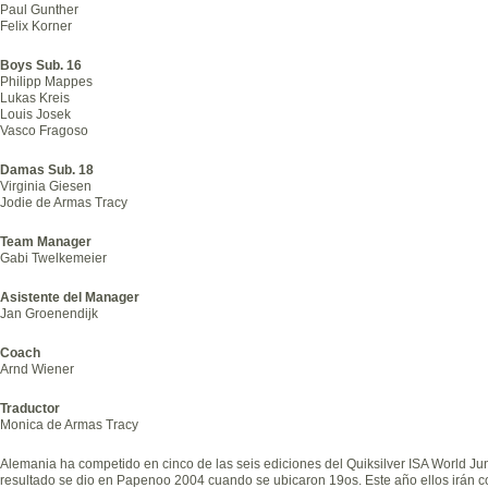
Paul Gunther
Felix Korner
Boys Sub. 16
Philipp Mappes
Lukas Kreis
Louis Josek
Vasco Fragoso
Damas Sub. 18
Virginia Giesen
Jodie de Armas Tracy
Team Manager
Gabi Twelkemeier
Asistente del Manager
Jan Groenendijk
Coach
Arnd Wiener
Traductor
Monica de Armas Tracy
Alemania ha competido en cinco de las seis ediciones del Quiksilver ISA World J
resultado se dio en Papenoo 2004 cuando se ubicaron 19os. Este año ellos irán con