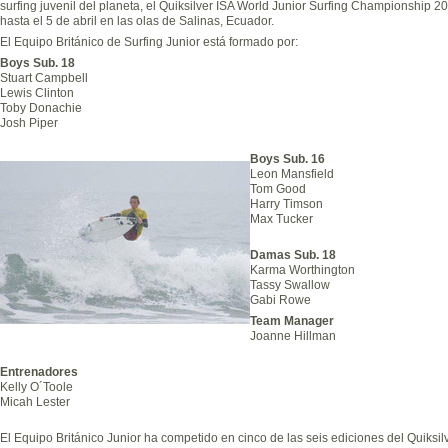
surfing juvenil del planeta, el Quiksilver ISA World Junior Surfing Championship 2
hasta el 5 de abril en las olas de Salinas, Ecuador.
El Equipo Británico de Surfing Junior está formado por:
Boys Sub. 18
Stuart Campbell
Lewis Clinton
Toby Donachie
Josh Piper
Boys Sub. 16
Leon Mansfield
Tom Good
Harry Timson
Max Tucker
Damas Sub. 18
Karma Worthington
Tassy Swallow
Gabi Rowe
Team Manager
Joanne Hillman
Entrenadores
Kelly O´Toole
Micah Lester
El Equipo Británico Junior ha competido en cinco de las seis ediciones del Quiksil