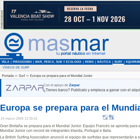
VELA
PIRAGÜISMO
MAR, PESCA, SUB Y ECOLOGÍA
REMO
NÁUTICA
SURF
EQUIPAM
VÍDEOS DE SURF
Portada
››
Surf
››
Europa se prepara para el Mundial Junior
Con el apoyo de
Zarpar
¿Tienes barco? Publícalo y empieza a ganar con el alquil
Europa se prepara para el Mundia
24 marzo 2009 13:35:01
Gran Bretaña se prepara para el Mundial Junior. Equipo Francés se apronta para el
Mundial Junior con record de integrantes Irlanda, Portugal e Italia.
La British Surfing Association anunció el equipo de surfistas que representarán a