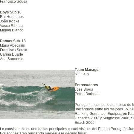
Francisco Sousa
Boys Sub 16
Rui Henriques
João Kopke
Vasco Ribeiro
Miguel Blanco
Damas Sub. 18
Maria Abecasis
Francisca Sousa
Carina Duarte
Ana Sarmento
Team Manager
Rui Felix
Entrenadores
Jose Braga
Pedro Barbudo
Portugal ha competido en cinco de l
ubicándose entre los mejores 15. Su 
Ranking Genral por Equipos, en Pa
Caparica 2007 y Seignosse 2008. Su
Beach 2005.
La consistencia es una de las principales características del Equipo Portugués Ju
Ecuador estarán buscando mejorar ese décimo lugar.