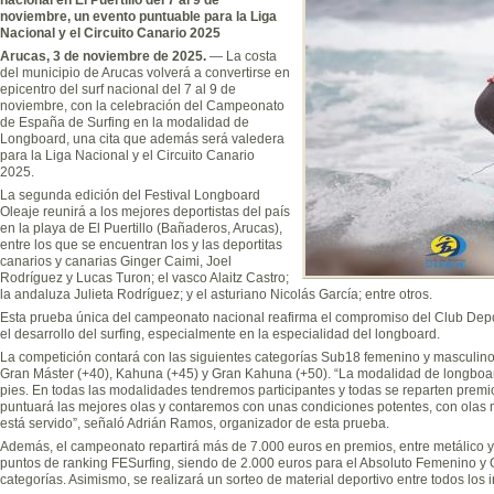
noviembre, un evento puntuable
para la Liga
Nacional y el Circuito Canario 2025
Arucas, 3 de noviembre de 2025.
— La costa
del municipio de Arucas volverá a convertirse en
epicentro del surf nacional del 7 al 9 de
noviembre, con la celebración del Campeonato
de España de Surfing en la modalidad de
Longboard, una cita que además será valedera
para la Liga Nacional y el Circuito Canario
2025.
La segunda edición del Festival Longboard
Oleaje reunirá a los mejores deportistas del país
en la playa de El Puertillo (Bañaderos, Arucas),
entre los que se encuentran los y las deportitas
canarios y canarias Ginger Caimi, Joel
Rodríguez y Lucas Turon; el vasco Alaitz Castro;
la andaluza Julieta Rodríguez; y el asturiano Nicolás García; entre otros.
Esta prueba única del campeonato nacional reafirma el compromiso del Club Depor
el desarrollo del surfing, especialmente en la especialidad del longboard.
La competición contará con las siguientes categorías Sub18 femenino y masculino
Gran Máster (+40), Kahuna (+45) y Gran Kahuna (+50). “La modalidad de longboa
pies. En todas las modalidades tendremos participantes y todas se reparten prem
puntuará las mejores olas y contaremos con unas condiciones potentes, con olas 
está servido”, señaló Adrián Ramos, organizador de esta prueba.
Además, el campeonato repartirá más de 7.000 euros en premios, entre metálico y
puntos de ranking FESurfing, siendo de 2.000 euros para el Absoluto Femenino y O
categorías. Asimismo, se realizará un sorteo de material deportivo entre todos los i