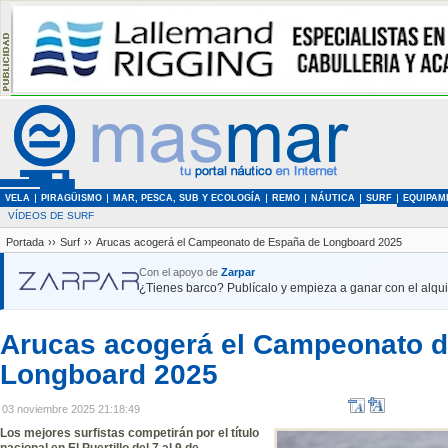
VELA
PIRAGÜISMO
MAR, PESCA, SUB Y ECOLOGÍA
REMO
NÁUTICA
SURF
EQUIPAM
VÍDEOS DE SURF
Portada
››
Surf
››
Arucas acogerá el Campeonato de España de Longboard 2025
Con el apoyo de
Zarpar
¿Tienes barco? Publícalo y empieza a ganar con el alquil
Arucas acogerá el Campeonato 
Longboard 2025
03 noviembre 2025 21:18:49
Los mejores surfistas competirán por el título
nacional en El Puertillo del 7 al 9 de