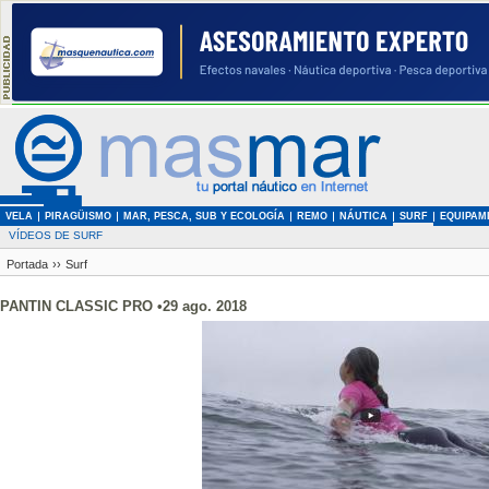
VELA
PIRAGÜISMO
MAR, PESCA, SUB Y ECOLOGÍA
REMO
NÁUTICA
SURF
EQUIPAM
VÍDEOS DE SURF
Portada
››
Surf
PANTIN CLASSIC PRO •29 ago. 2018