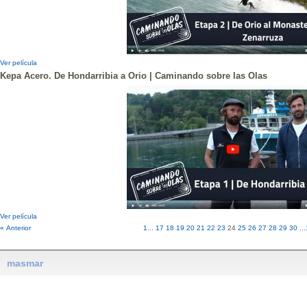
Ver película
Kepa Acero. De Hondarribia a Orio | Caminando sobre las Olas
Ver película
« Anterior
1
...
17
18
19
20
21
22
23
24
25
26
27
28
29
30
...
masmar