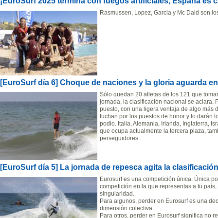
¡EuroSurf 2025 termina con fuegos artificiales, España es
Rasmussen, Lopez, Garcia y Mc Daid son l
[EuroSurf día 6] Choque de naciones y la gloria aguarda en
Sólo quedan 20 atletas de los 121 que tomaro
jornada, la clasificación nacional se aclara.
puesto, con una ligera ventaja de algo más d
luchan por los puestos de honor y lo darán t
podio. Italia, Alemania, Irlanda, Inglaterra, I
que ocupa actualmente la tercera plaza, tam
perseguidores.
[EuroSurf día 5] La jornada de repesca agita la clasificació
Eurosurf es una competición única. Única p
competición en la que representas a tu país, 
singularidad.
Para algunos, perder en Eurosurf es una de
dimensión colectiva.
Para otros, perder en Eurosurf significa no r