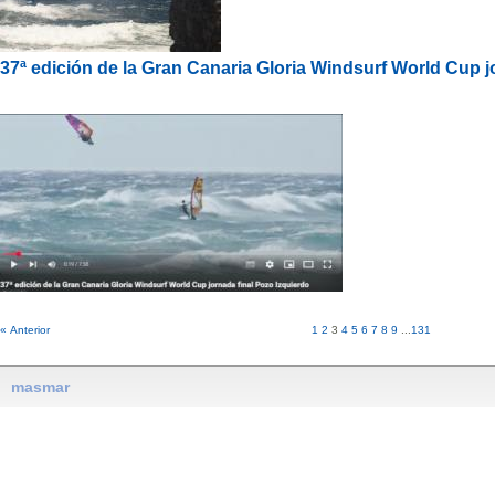
37ª edición de la Gran Canaria Gloria Windsurf World Cup j
« Anterior
1
2
3
4
5
6
7
8
9
...
131
masmar