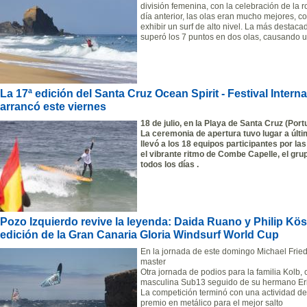
división femenina, con la celebración de la ro
día anterior, las olas eran mucho mejores, co
exhibir un surf de alto nivel. La más destaca
superó los 7 puntos en dos olas, causando 
La 17ª edición del Santa Cruz Ocean Spirit - Festival Inter
arrancó este viernes
1
8 de julio, en la Playa de Santa Cruz (Port
La ceremonia de apertura tuvo lugar a últim
llevó a los 18 equipos participantes por l
el vibrante ritmo de Combe Capelle, el gr
todos los días .
Pozo Izquierdo revive la leyenda: Daida Ruano y Philip Kös
edición de la Gran Canaria Gloria Windsurf World Cup
En la jornada de este domingo Michael Fried
master
Otra jornada de podios para la familia Kolb, 
masculina Sub13 seguido de su hermano Er
La competición terminó con una actividad de
premio en metálico para el mejor salto