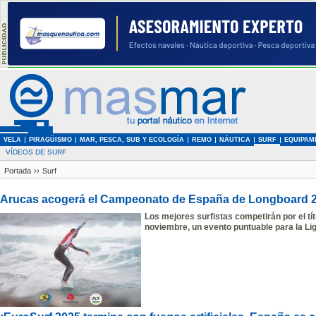
VELA
PIRAGÜISMO
MAR, PESCA, SUB Y ECOLOGÍA
REMO
NÁUTICA
SURF
EQUIPAM
VÍDEOS DE SURF
Portada
››
Surf
Arucas acogerá el Campeonato de España de Longboard 
Los mejores surfistas competirán por el títu
noviembre, un evento puntuable
para la Li