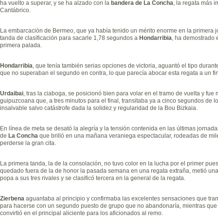
ha vuelto a superar, y se ha alzado con la
bandera de La Concha
, la regata más 
Cantábrico.
La embarcación de Bermeo, que ya había tenido un mérito enorme en la primera jor
tanda de clasificación para sacarle 1,78 segundos a
Hondarribia
, ha demostrado 
primera palada.
Hondarribia
, que tenía también serias opciones de victoria, aguantó el tipo durant
que no superaban el segundo en contra, lo que parecía abocar esta regata a un fi
Urdaibai
, tras la ciaboga, se posicionó bien para volar en el tramo de vuelta y fue
guipuzcoana que, a tres minutos para el final, transitaba ya a cinco segundos de 
insalvable salvo catástrofe dada la solidez y regularidad de la Bou Bizkaia.
En línea de meta se desató la alegría y la tensión contenida en las últimas jorna
de
La Concha
que brilló en una mañana veraniega espectacular, rodeadas de mil
perderse la gran cita.
La primera tanda, la de la consolación, no tuvo color en la lucha por el primer pu
quedado fuera de la de honor la pasada semana en una regata extraña, metió una s
popa a sus tres rivales y se clasificó tercera en la general de la regata.
Zierbena
aguantaba al principio y confirmaba las excelentes sensaciones que tran
para hacerse con un segundo puesto de grupo que no abandonaría, mientras que 
convirtió en el principal aliciente para los aficionados al remo.