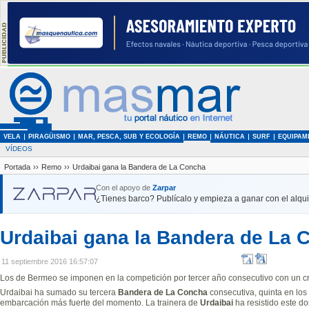
VELA
PIRAGÜISMO
MAR, PESCA, SUB Y ECOLOGÍA
REMO
NÁUTICA
SURF
EQUIPAM
VÍDEOS
Portada
››
Remo
››
Urdaibai gana la Bandera de La Concha
Con el apoyo de
Zarpar
¿Tienes barco? Publícalo y empieza a ganar con el alquil
Urdaibai gana la Bandera de La 
11 septiembre 2016 16:57:07
Los de Bermeo se imponen en la competición por tercer año consecutivo con un c
Urdaibai ha sumado su tercera
Bandera de La Concha
consecutiva, quinta en los 
embarcación más fuerte del momento. La trainera de
Urdaibai
ha resistido este d