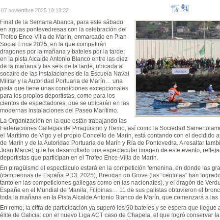
07 noviembre 2025 18:18:32
Final de la Semana Abanca, para este sábado
en aguas pontevedresas con la celebración del
Trofeo Ence-Villa de Marín, enmarcado en Plan
Social Ence 2025, en la que competirán
dragones por la mañana y bateles por la tarde;
en la pista Alcalde Antonio Blanco entre las diez
de la mañana y las seis de la tarde, ubicada al
socaire de las instalaciones de la Escuela Naval
Militar y la Autoridad Portuaria de Marín… una
pista que tiene unas condiciones excepcionales
para los propios deportistas, como para los
cientos de espectadores, que se ubicarán en las
modernas instalaciones del Paseo Marítimo.
La Organización en la que están trabajando las
Federaciones Gallegas de Piragüismo y Remo, así como la Sociedad Samertolame
el Marítimo de Vigo y el propio Concello de Marín, está contando con el decidido 
de Marín y de la Autoridad Portuaria de Marín y Ría de Pontevedra. A resaltar tamb
Juan Marcet, que ha desarrollado una espectacular imagen de este evento, refleja
deportistas que participan en el Trofeo Ence-Villa de Marín.
En piragüismo el espectáculo estará en la competición femenina, en donde las gr
(campeonas de España PD3, 2025), Breogan do Grove (las “centolas” han logrado
tanto en las competiciones gallegas como en las nacionales), y el dragón de Ver
España en el Mundial de Manila, Filipinas… 11 de sus palistas obtuvieron el bron
toda la mañana en la Pista Alcalde Antonio Blanco de Marín, que comenzará a las 1
En remo, la cifra de participación ya superó los 90 bateles y se espera que llegu
élite de Galicia: con el nuevo Liga ACT caso de Chapela, el que logró conservar l