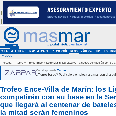
VELA
PIRAGÜISMO
MAR, PESCA, SUB Y ECOLOGÍA
REMO
NÁUTICA
SURF
EQUIPAM
VÍDEOS
Portada
››
Remo
››
Trofeo Ence-Villa de Marín: los Liga ACT gallegos competirán con su b
Con el apoyo de
Zarpar
¿Tienes barco? Publícalo y empieza a ganar con el alquil
Trofeo Ence-Villa de Marín: los L
competirán con su base en la S
que llegará al centenar de batele
la mitad serán femeninos