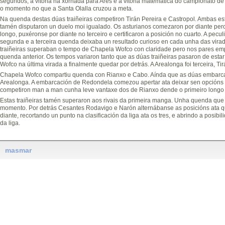
segundos, a vitoria na xornada para Ares e a vitoria matemática do campionato de
o momento no que a Santa Olalla cruzou a meta.
Na quenda destas dúas traiñeiras competiron Tirán Pereira e Castropol. Ambas es
tamén disputaron un duelo moi igualado. Os asturianos comezaron por diante pe
longo, puxéronse por diante no terceiro e certificaron a posición no cuarto. A pecu
segunda e a terceira quenda deixaba un resultado curioso en cada unha das vira
traiñeiras superaban o tempo de Chapela Wofco con claridade pero nos pares e
quenda anterior. Os tempos variaron tanto que as dúas traiñeiras pasaron de est
Wofco na última virada a finalmente quedar por detrás. A Arealonga foi terceira, Tir
Chapela Wofco compartiu quenda con Rianxo e Cabo. Aínda que as dúas embarc
Arealonga. A embarcación de Redondela comezou apertar ata deixar sen opcións a
competiron man a man cunha leve vantaxe dos de Rianxo dende o primeiro longo q
Estas traiñeiras tamén superaron aos rivais da primeira manga. Unha quenda qu
momento. Por detrás Cesantes Rodavigo e Narón alternábanse as posicións ata q
diante, recortando un punto na clasificación da liga ata os tres, e abrindo a posi
da liga.
masmar