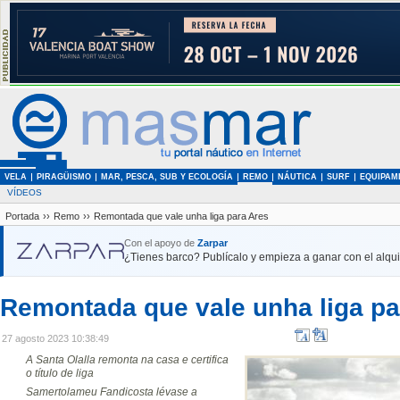
VELA
PIRAGÜISMO
MAR, PESCA, SUB Y ECOLOGÍA
REMO
NÁUTICA
SURF
EQUIPAM
VÍDEOS
Portada
››
Remo
››
Remontada que vale unha liga para Ares
Con el apoyo de
Zarpar
¿Tienes barco? Publícalo y empieza a ganar con el alquil
Remontada que vale unha liga pa
27 agosto 2023 10:38:49
A Santa Olalla remonta na casa e certifica
o título de liga
Samertolameu Fandicosta lévase a