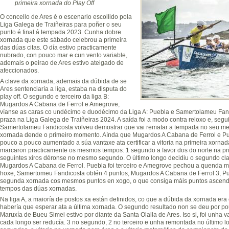
primeira xornada do Play Off
O concello de Ares é o escenario escollido pola
Liga Galega de Traiñeiras para poñer o seu
punto é final á tempada 2023. Cunha dobre
xornada que este sábado celebrou a primeira
das dúas citas. O día estivo practicamente
nubrado, con pouco mar e cun vento variable,
ademais o peirao de Ares estivo ateigado de
afeccionados.
A clave da xornada, ademais da dúbida de se
Ares sentenciaría a liga, estaba na disputa do
play off. O segundo e terceiro da liga B:
Mugardos A Cabana de Ferrol e Amegrove,
víanse as caras co undécimo e duodécimo da Liga A: Puebla e Samertolameu Fand
praza na Liga Galega de Traiñeiras 2024. A saída foi a modo contra reloxo e, segui
Samertolameu Fandicosta volveu demostrar que vai rematar a tempada no seu mel
xornada dende o primeiro momento. Aínda que Mugardos A Cabana de Ferrol e Pu
pouco a pouco aumentado a súa vantaxe ata certificar a vitoria na primeira xornada
marcaron practicamente os mesmos tempos: 1 segundo a favor dos do norte na prim
seguintes xiros déronse no mesmo segundo. O último longo decidiu o segundo clas
Mugardos A Cabana de Ferrol. Puebla foi terceiro e Amegrove pechou a quenda moi
hoxe, Samertomeu Fandicosta obtén 4 puntos, Mugardos A Cabana de Ferrol 3, Pu
segunda xornada cos mesmos puntos en xogo, o que consiga máis puntos ascend
tempos das dúas xornadas.
Na liga A, a maioría de postos xa están definidos, co que a dúbida da xornada era 
habería que esperar ata a última xornada. O segundo resultado non se deu por p
Maruxía de Bueu Simei estivo por diante da Santa Olalla de Ares. Iso si, foi unh
cada longo ser reducía. 3 no segundo, 2 no terceiro e unha remontada no último lo