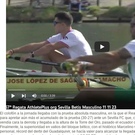
El colofón a la jornada llegaba con la prueba absoluta masculina, en la que el Real
para apretar aún más el acumulado de la prueba (30-27) ante un Sevilla FC que, 
vendía cara la derrota y llegaba a la altura de la Torre del Oro, pasado el ecuador d
Finalmente, la superioridad en vatios del bloque bético, con el histórico Marceli
personal, récord del derbi del Guadalquivir, se hacía valer para alcanzar la llegad