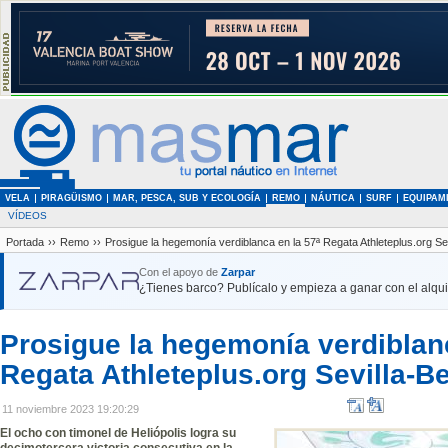
VELA
PIRAGÜISMO
MAR, PESCA, SUB Y ECOLOGÍA
REMO
NÁUTICA
SURF
EQUIPAM
VÍDEOS
Portada
››
Remo
››
Prosigue la hegemonía verdiblanca en la 57ª Regata Athleteplus.org Sev
Con el apoyo de
Zarpar
¿Tienes barco? Publícalo y empieza a ganar con el alquil
Prosigue la hegemonía verdiblanc
Regata Athleteplus.org Sevilla-Be
11 noviembre 2023 19:20:29
El ocho con timonel de Heliópolis logra su
decimotercera victoria consecutiva en la