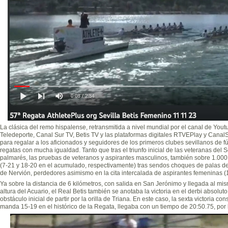
La clásica del remo hispalense, retransmitida a nivel mundial por el canal de Yo
Teledeporte, Canal Sur TV, Betis TV y las plataformas digitales RTVEPlay y Canal
para regalar a los aficionados y seguidores de los primeros clubes sevillanos de f
regatas con mucha igualdad. Tanto que tras el triunfo inicial de las veteranas del 
palmarés, las pruebas de veteranos y aspirantes masculinos, también sobre 1.000 
(7-21 y 18-20 en el acumulado, respectivamente) tras sendos choques de palas de 
de Nervión, perdedores asimismo en la cita intercalada de aspirantes femeninas (1
Ya sobre la distancia de 6 kilómetros, con salida en San Jerónimo y llegada al mis
altura del Acuario, el Real Betis también se anotaba la victoria en el derbi absolu
obstáculo inicial de partir por la orilla de Triana. En este caso, la sexta victoria c
manda 15-19 en el histórico de la Regata, llegaba con un tiempo de 20:50.75, por l