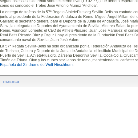
segundos escasos de renta sobre el eterno rival (19:02.77), que deberá esperar otr
como es conocido el Trofeo José Antonio Muñoz ‘Anchoa’.
La entrega de trofeos de la 57ª Regata AthletePlus.org Sevilla-Betis ha contado co
junto al presidente de la Federación Andaluza de Remo, Miguel Ángel Millán; del d
Gaillard; el secretario general para el Deporte de la Junta de Andalucía, José María
Sanz; la delegada de Deportes del Ayuntamiento de Sevilla; Minerva Salas; la pr
Remo, Asunción Loriente; el CEO de AthletePlus.org, Juan José Márquez; el conseje
Real Betis Ricardo Díaz y Ozgur Unay, el presidente de la Fundación Real Betis Ba
comandante naval de Sevilla, Juan José Valero.
La 57ª Regata Sevilla-Betis ha sido organizada por la Federación Andaluza de Re
de Turismo, Cultura y Deporte de la Junta de Andalucía, el Instituto Municipal de D
Puerto de Sevilla, AthletePlus.org, Dársena Deportiva Sevilla, Coca-Cola, Cruzcamp
Timón de Triana, Oton y los clubes sevillanos de remo, manteniendo su carácter so
Española del Síndrome de Wolf-Hirschhorn
.
masmar