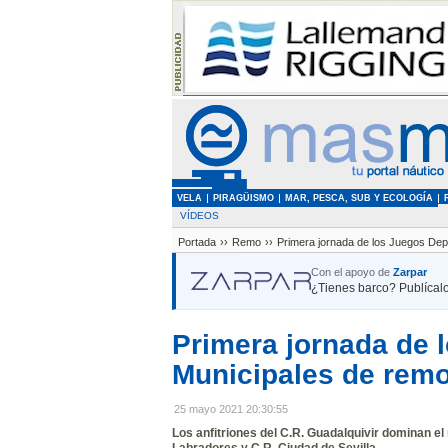
VELA
PIRAGÜISMO
MAR, PESCA, SUB Y ECOLOGÍA
VÍDEOS
Portada
››
Remo
››
Primera jornada de los Juegos Dep
Con el apoyo de
Zarpar
¿Tienes barco? Publícalo
Primera jornada de 
Municipales de rem
25 mayo 2021 20:30:55
Los anfitriones del C.R. Guadalquivir dominan el
Labradores y C.R. Ciudad de Sevilla.