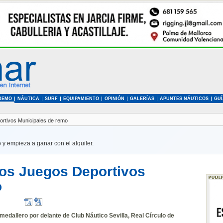
REMO
NÁUTICA
SURF
EQUIPAMIENTO
OPINIÓN
GALERÍAS
APUNTES NÁUTICOS
GUÍ
ortivos Municipales de remo
 y empieza a ganar con el alquiler.
los Juegos Deportivos
o
 medallero por delante de Club Náutico Sevilla, Real Círculo de