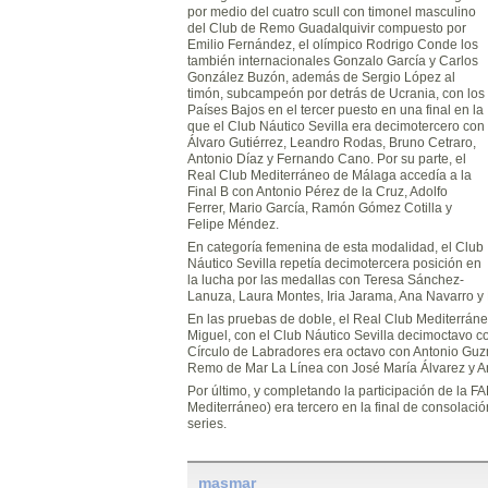
por medio del cuatro scull con timonel masculino
del Club de Remo Guadalquivir compuesto por
Emilio Fernández, el olímpico Rodrigo Conde los
también internacionales Gonzalo García y Carlos
González Buzón, además de Sergio López al
timón, subcampeón por detrás de Ucrania, con los
Países Bajos en el tercer puesto en una final en la
que el Club Náutico Sevilla era decimotercero con
Álvaro Gutiérrez, Leandro Rodas, Bruno Cetraro,
Antonio Díaz y Fernando Cano. Por su parte, el
Real Club Mediterráneo de Málaga accedía a la
Final B con Antonio Pérez de la Cruz, Adolfo
Ferrer, Mario García, Ramón Gómez Cotilla y
Felipe Méndez.
En categoría femenina de esta modalidad, el Club
Náutico Sevilla repetía decimotercera posición en
la lucha por las medallas con Teresa Sánchez-
Lanuza, Laura Montes, Iria Jarama, Ana Navarro y
En las pruebas de doble, el Real Club Mediterráne
Miguel, con el Club Náutico Sevilla decimoctavo c
Círculo de Labradores era octavo con Antonio Guzm
Remo de Mar La Línea con José María Álvarez y An
Por último, y completando la participación de la 
Mediterráneo) era tercero en la final de consolaci
series.
masmar