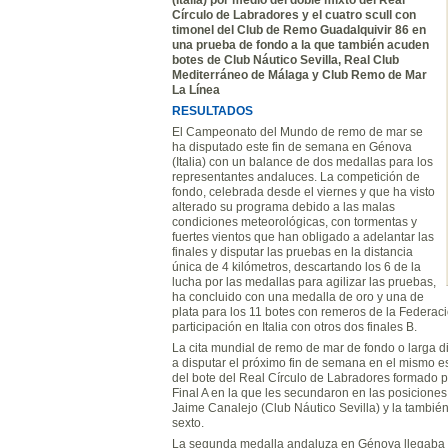
Círculo de Labradores y el cuatro scull con
timonel del Club de Remo Guadalquivir 86 en
una prueba de fondo a la que también acuden
botes de Club Náutico Sevilla, Real Club
Mediterráneo de Málaga y Club Remo de Mar
La Línea
RESULTADOS
El Campeonato del Mundo de remo de mar se
ha disputado este fin de semana en Génova
(Italia) con un balance de dos medallas para los
representantes andaluces. La competición de
fondo, celebrada desde el viernes y que ha visto
alterado su programa debido a las malas
condiciones meteorológicas, con tormentas y
fuertes vientos que han obligado a adelantar las
finales y disputar las pruebas en la distancia
única de 4 kilómetros, descartando los 6 de la
lucha por las medallas para agilizar las pruebas,
ha concluido con una medalla de oro y una de
plata para los 11 botes con remeros de la Federac
participación en Italia con otros dos finales B.
La cita mundial de remo de mar de fondo o larga d
a disputar el próximo fin de semana en el mismo es
del bote del Real Círculo de Labradores formado p
Final A en la que les secundaron en las posiciones 
Jaime Canalejo (Club Náutico Sevilla) y la tambié
sexto.
La segunda medalla andaluza en Génova llegaba