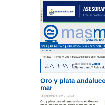
VELA
PIRAGÜISMO
MAR, PESCA, SUB Y ECOLOGÍA
VÍDEOS
Portada
››
Remo
››
Oro y plata andaluces en el Mundi
Con el apoyo de
Zarpar
¿Tienes barco? Publícalo
Oro y plata andaluc
mar
08 septiembre 2024 21:51:23
Oro y plata para el remo andaluz en Génova
(Italia) por medio del doble mixto del Real