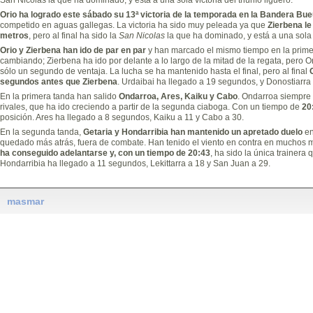
Orio ha logrado este sábado su 13ª victoria de la temporada en la Bandera Bue
competido en aguas gallegas. La victoria ha sido muy peleada ya que
Zierbena le
metros
, pero al final ha sido la
San Nicolas
la que ha dominado, y está a una sola vi
Orio y Zierbena han ido de par en par
y han marcado el mismo tiempo en la prime
cambiando; Zierbena ha ido por delante a lo largo de la mitad de la regata, pero Or
sólo un segundo de ventaja. La lucha se ha mantenido hasta el final, pero al final
segundos antes que Zierbena
. Urdaibai ha llegado a 19 segundos, y Donostiarra 
En la primera tanda han salido
Ondarroa, Ares, Kaiku y Cabo
. Ondarroa siempre 
rivales, que ha ido creciendo a partir de la segunda ciaboga. Con un tiempo de
20
posición. Ares ha llegado a 8 segundos, Kaiku a 11 y Cabo a 30.
En la segunda tanda,
Getaria y Hondarribia han mantenido un apretado duelo
en
quedado más atrás, fuera de combate. Han tenido el viento en contra en muchos m
ha conseguido adelantarse y, con un tiempo de 20:43
, ha sido la única trainer
Hondarribia ha llegado a 11 segundos, Lekittarra a 18 y San Juan a 29.
masmar