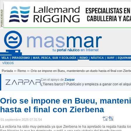
VELA
PIRAGÜISMO
MAR, PESCA, SUB Y ECOLOGÍA
REMO
NÁUTICA
SURF
EQUIPAM
VÍDEOS
Portada
››
Remo
››
Orio se impone en Bueu, manteniendo un duelo hasta el final con Zier
Con el apoyo de
Zarpar
¿Tienes barco? Publícalo y empieza a ganar con el alquil
Orio se impone en Bueu, manten
hasta el final con Zierbena
01 septiembre 2025 07:31:54
La victoria ha sido muy peleada ya que Zierbena le ha apretado la regata hasta los 
San Nicolas la que ha dominado, y está a una sola victoria del triunfo liguero.