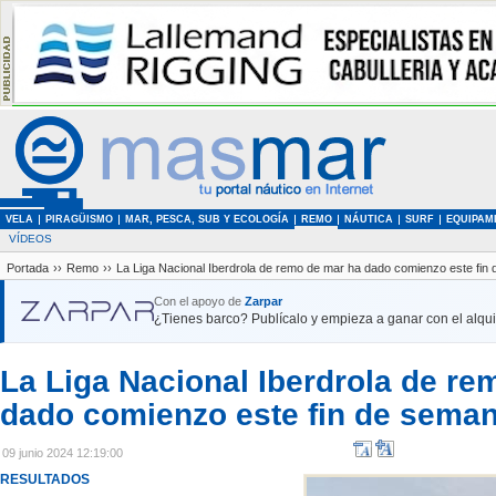
VELA
PIRAGÜISMO
MAR, PESCA, SUB Y ECOLOGÍA
REMO
NÁUTICA
SURF
EQUIPAM
VÍDEOS
Portada
››
Remo
››
La Liga Nacional Iberdrola de remo de mar ha dado comienzo este fi
Con el apoyo de
Zarpar
¿Tienes barco? Publícalo y empieza a ganar con el alquil
La Liga Nacional Iberdrola de re
dado comienzo este fin de sema
09 junio 2024 12:19:00
RESULTADOS