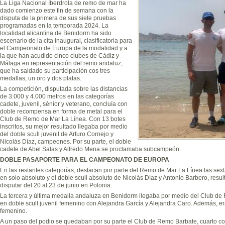
La Liga Nacional Iberdrola de remo de mar ha
dado comienzo este fin de semana con la
disputa de la primera de sus siete pruebas
programadas en la temporada 2024. La
localidad alicantina de Benidorm ha sido
escenario de la cita inaugural, clasificatoria para
el Campeonato de Europa de la modalidad y a
la que han acudido cinco clubes de Cádiz y
Málaga en representación del remo andaluz,
que ha saldado su participación cos tres
medallas, un oro y dos platas.
La competición, disputada sobre las distancias
de 3.000 y 4.000 metros en las categorías
cadete, juvenil, sénior y veterano, concluía con
doble recompensa en forma de metal para el
Club de Remo de Mar La Línea. Con 13 botes
inscritos, su mejor resultado llegaba por medio
del doble scull juvenil de Arturo Cornejo y
Nicolás Díaz, campeones. Por su parte, el doble
cadete de Abel Salas y Alfredo Mena se proclamaba subcampeón.
DOBLE PASAPORTE PARA EL CAMPEONATO DE EUROPA
En las restantes categorías, destacan por parte del Remo de Mar La Línea las sex
en solo absoluto y el doble scull absoluto de Nicolás Díaz y Antonio Barbero, resul
disputar del 20 al 23 de junio en Polonia.
La tercera y última medalla andaluza en Benidorm llegaba por medio del Club de 
en doble scull juvenil femenino con Alejandra García y Alejandra Caro. Además, er
femenino.
A un paso del podio se quedaban por su parte el Club de Remo Barbate, cuarto co