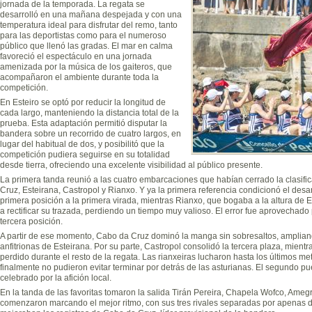
jornada de la temporada. La regata se
desarrolló en una mañana despejada y con una
temperatura ideal para disfrutar del remo, tanto
para las deportistas como para el numeroso
público que llenó las gradas. El mar en calma
favoreció el espectáculo en una jornada
amenizada por la música de los gaiteros, que
acompañaron el ambiente durante toda la
competición.
En Esteiro se optó por reducir la longitud de
cada largo, manteniendo la distancia total de la
prueba. Esta adaptación permitió disputar la
bandera sobre un recorrido de cuatro largos, en
lugar del habitual de dos, y posibilitó que la
competición pudiera seguirse en su totalidad
desde tierra, ofreciendo una excelente visibilidad al público presente.
La primera tanda reunió a las cuatro embarcaciones que habían cerrado la clasific
Cruz, Esteirana, Castropol y Rianxo. Y ya la primera referencia condicionó el desa
primera posición a la primera virada, mientras Rianxo, que bogaba a la altura de Es
a rectificar su trazada, perdiendo un tiempo muy valioso. El error fue aprovechado
tercera posición.
A partir de ese momento, Cabo da Cruz dominó la manga sin sobresaltos, amplian
anfitrionas de Esteirana. Por su parte, Castropol consolidó la tercera plaza, mient
perdido durante el resto de la regata. Las rianxeiras lucharon hasta los últimos m
finalmente no pudieron evitar terminar por detrás de las asturianas. El segundo p
celebrado por la afición local.
En la tanda de las favoritas tomaron la salida Tirán Pereira, Chapela Wofco, Amegr
comenzaron marcando el mejor ritmo, con sus tres rivales separadas por apenas do