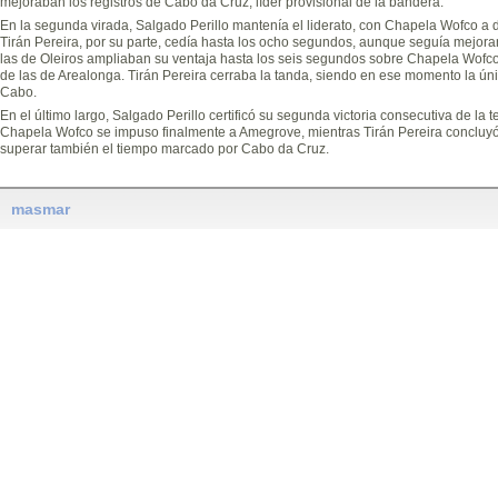
mejoraban los registros de Cabo da Cruz, líder provisional de la bandera.
En la segunda virada, Salgado Perillo mantenía el liderato, con Chapela Wofco a
Tirán Pereira, por su parte, cedía hasta los ocho segundos, aunque seguía mejoran
las de Oleiros ampliaban su ventaja hasta los seis segundos sobre Chapela Wofc
de las de Arealonga. Tirán Pereira cerraba la tanda, siendo en ese momento la ún
Cabo.
En el último largo, Salgado Perillo certificó su segunda victoria consecutiva de la 
Chapela Wofco se impuso finalmente a Amegrove, mientras Tirán Pereira concluyó 
superar también el tiempo marcado por Cabo da Cruz.
masmar