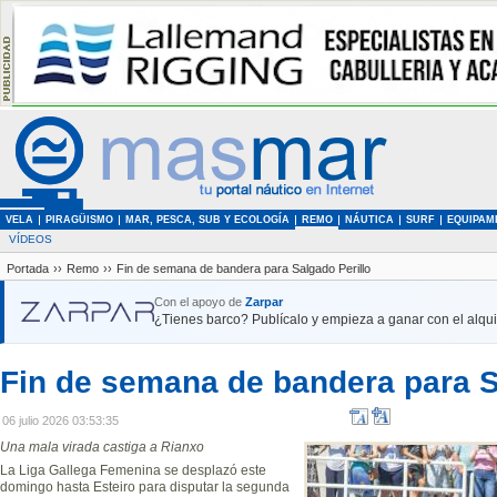
VELA
PIRAGÜISMO
MAR, PESCA, SUB Y ECOLOGÍA
REMO
NÁUTICA
SURF
EQUIPAM
VÍDEOS
Portada
››
Remo
››
Fin de semana de bandera para Salgado Perillo
Con el apoyo de
Zarpar
¿Tienes barco? Publícalo y empieza a ganar con el alquil
Fin de semana de bandera para S
06 julio 2026 03:53:35
Una mala virada castiga a Rianxo
La Liga Gallega Femenina se desplazó este
domingo hasta Esteiro para disputar la segunda