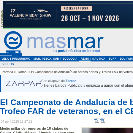
VELA
PIRAGÜISMO
MAR, PESCA, SUB Y ECOLOGÍA
REMO
NÁUTICA
SURF
EQUIPAM
VÍDEOS
Portada
››
Remo
››
El Campeonato de Andalucía de barcos cortos y Trofeo FAR de vetera
Con el apoyo de
Zarpar
¿Tienes barco? Publícalo y empieza a ganar con el alquil
El Campeonato de Andalucía de b
Trofeo FAR de veteranos, en el 
04 abril 2025 12:27:22
Medio millar de remeros de 10 clubes de
Sevilla, Cádiz, Málaga, Almería se citan este