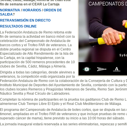
fin de semana en el CEAR La Cartuja
NORMATIVA
/
HORARIOS
/
ORDEN DE
SALIDA
?
RETRANSMISIÓN EN DIRECTO
RESULTADOS ONLINE
La Federación Andaluza de Remo retoma este
fin de semana la actividad en banco móvil con la
celebración del Campeonato de Andalucía de
barcos cortos y el Trofeo FAR de veteranos. La
doble prueba regional se disputa en el Centro
Especializado de Alto Rendimiento de la Isla de
la Cartuja, en la capital hispalense, con la
participación de 500 remeros procedentes de 10
clubes de Sevilla, Cádiz, Málaga y Almería.
Dirigida a todas las categorías, desde alevines a
veteranos, la competición está organizada por la
Federación Andaluza de Remo con la colaboración de la Consejería de Cultura y D
Instituto Municipal de Deportes del Ayuntamiento de Sevilla, contando con la parti
los clubes locales Remeros y Piragüistas Veteranos de Sevilla, Remo San Jerónimo
Náutico Sevilla y Real Círculo de Labradores.
Completan la nómina de participantes en la prueba los gaditanos Club de Remo L
almeriense Club Tiempo Libre El Ejido y el Real Club Mediterráneo de Málaga.
El programa del Campeonato de Andalucía de botes cortos, que se disputa en las mo
timonel, ampliadas en el Trofeo FAR de veteranos y que incluye pruebas de rem
superado cáncer de mama), tiene previsto su inicio a las 10:00 horas del sábado.
La jornada inaugural estará reservada a las series eliminatorias, repescas y semif