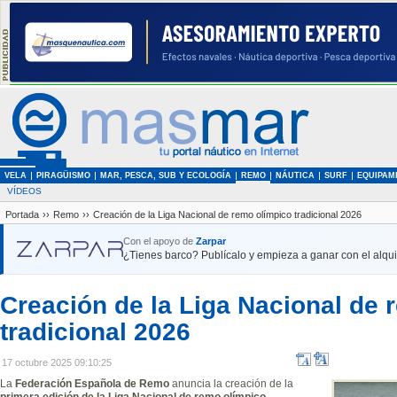
VELA
PIRAGÜISMO
MAR, PESCA, SUB Y ECOLOGÍA
REMO
NÁUTICA
SURF
EQUIPAM
VÍDEOS
Portada
››
Remo
››
Creación de la Liga Nacional de remo olímpico tradicional 2026
Con el apoyo de
Zarpar
¿Tienes barco? Publícalo y empieza a ganar con el alquil
Creación de la Liga Nacional de 
tradicional 2026
17 octubre 2025 09:10:25
La
Federación Española de Remo
anuncia la creación de la
primera edición de la Liga Nacional de remo olímpico