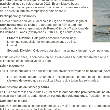
tradicional
, que se celebrará en 2026. Esta iniciativa busca
consolidar una competición anual que reúna a los mejores clubes
del país en un formato competitivo y emocionante.
Participación y divisiones
En esta primera edición, el acceso a la Liga se realizará según el
ranking nacional de clubes
, elaborado por la FER a partir del
medallero de los
campeonatos de Remo Olímpico Tradicional de
los últimos 10 años
(excluyendo 2020). La Liga contará con:
Primera División:
Categorías absoluta masculina y
femenina, competiciones en embarcaciones de 8 con
timonel.
Segunda División:
Categorías absoluta masculina y femenina, competiciones
En futuras ediciones, la composición de las divisiones se determinará mediante e
establecido en la normativa de la Liga.
Cómo inscribirse
Los clubes interesados en participar deben enviar el
formulario de solicitud (Ane
Los clubes que no aparezcan en el ranking también pueden optar a participa
sistema de sorteo
que se publicará tras recibir todas las solicitudes.
Composición de divisiones y fianza
La FER analizará las solicitudes y publicará la
composición provisional de las di
masculina y femenina, abriéndose un
periodo de reclamaciones
. Posteriormente
Comisión de la Liga
Una vez confirmada la composición de cada división, se sortearán los representan
la Liga
, conforme al artículo 2 de la normativa.