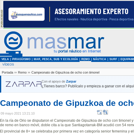
VELA
PIRAGÜISMO
MAR, PESCA, SUB Y ECOLOGÍA
REMO
NÁUTICA
SURF
EQUIPAM
VÍDEOS
Portada
››
Remo
››
Campeonato de Gipuzkoa de ocho con timonel
Con el apoyo de
Zarpar
¿Tienes barco? Publícalo y empieza a ganar con el alquil
Campeonato de Gipuzkoa de och
09 mayo 2021 13:21:10
En la ría de Orio se disputaron el Campeonato de Gipuzkoa de ocho con timonel y
de remo en banco móvil, doble cita a la que Santiagotarrak-BM acudió con 54 rem
El provincial de 8+ se celebraba por primera vez en categoría senior femenina y el