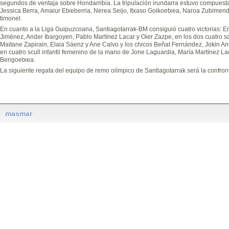
segundos de ventaja sobre Hondarribia. La tripulación irundarra estuvo compuest
Jessica Berra, Amaiur Etxeberria, Nerea Seijo, Itxaso Goikoetxea, Naroa Zubimendi
timonel.
En cuanto a la Liga Guipuzcoana, Santiagotarrak-BM consiguió cuatro victorias: En
Jiménez, Ander Ibargoyen, Pablo Martínez Lacar y Oier Zazpe, en los dos cuatro scu
Maitane Zapirain, Elaia Sáenz y Ane Calvo y los chicos Beñat Fernández, Jokin Ant
en cuatro scull infantil femenino de la mano de Jone Laguardia, María Martínez La
Bengoetxea.
La siguiente regata del equipo de remo olímpico de Santiagotarrak será la confro
masmar