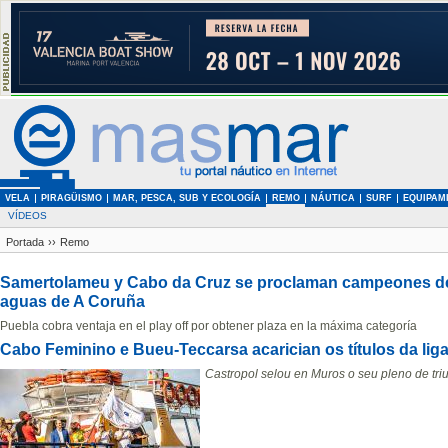
VELA
PIRAGÜISMO
MAR, PESCA, SUB Y ECOLOGÍA
REMO
NÁUTICA
SURF
EQUIPAM
VÍDEOS
Portada
››
Remo
Samertolameu y Cabo da Cruz se proclaman campeones de 
aguas de A Coruña
Puebla cobra ventaja en el play off por obtener plaza en la máxima categoría
Cabo Feminino e Bueu-Teccarsa acarician os títulos da l
Castropol selou en Muros o seu pleno de tri