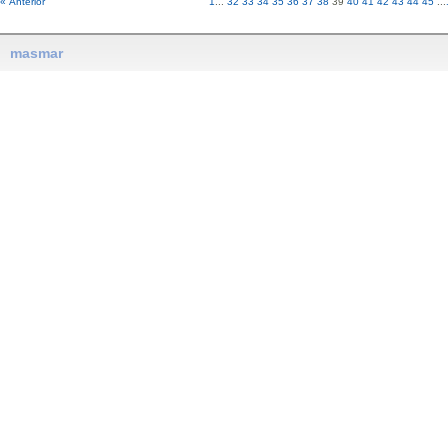
« Anterior
1
...
32
33
34
35
36
37
38
39
40
41
42
43
44
45
...
masmar