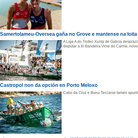
Samertolameu-Oversea gaña no Grove e mantense na loita 
A Liga A do Trofeo Xunta de Galicia despra
disputar a XI Bandeira Virxe do Carme, nov
Castropol non da opción en Porto Meloxo
Cabo da Cruz e Bueu-Teccarse tamén apunta