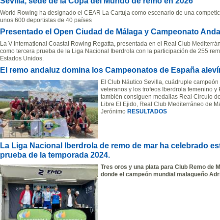
Sevilla, sede de la Copa del Mundo de remo en 2026
World Rowing ha designado el CEAR La Cartuja como escenario de una competici
unos 600 deportistas de 40 países
Presentado el Open Ciudad de Málaga y Campeonato Andal
La V International Coastal Rowing Regatta, presentada en el Real Club Mediterrá
como tercera prueba de la Liga Nacional Iberdrola con la participación de 255 re
Estados Unidos.
El remo andaluz domina los Campeonatos de España alevín,
El Club Náutico Sevilla, cuádruple campeón 
veteranos y los trofeos Iberdrola femenino 
también consiguen medallas Real Círculo de
Libre El Ejido, Real Club Mediterráneo de 
Jerónimo
RESULTADOS
La Liga Nacional Iberdrola de remo de mar ha celebrado e
prueba de la temporada 2024.
Tres oros y una plata para Club Remo de M
donde el campeón mundial malagueño Adr