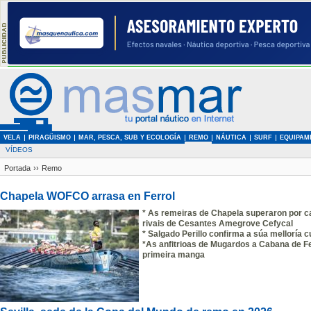
VELA
PIRAGÜISMO
MAR, PESCA, SUB Y ECOLOGÍA
REMO
NÁUTICA
SURF
EQUIPAM
VÍDEOS
Portada
››
Remo
Chapela WOFCO arrasa en Ferrol
* As remeiras de Chapela superaron por c
rivais de Cesantes Amegrove Cefycal
* Salgado Perillo confirma a súa melloría 
*As anfitrioas de Mugardos a Cabana de F
primeira manga