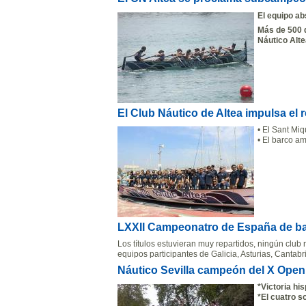
El equipo ab
M
á
s de 500 
N
á
utico Alte
El Club Náutico de Altea impulsa el 
• El Sant Miq
• El barco a
LXXII Campeonatro de España de bat
Los títulos estuvieran muy repartidos, ningún club r
equipos participantes de Galicia, Asturias, Cantabr
Náutico Sevilla campeón del X Open
*Victoria hi
*El cuatro s