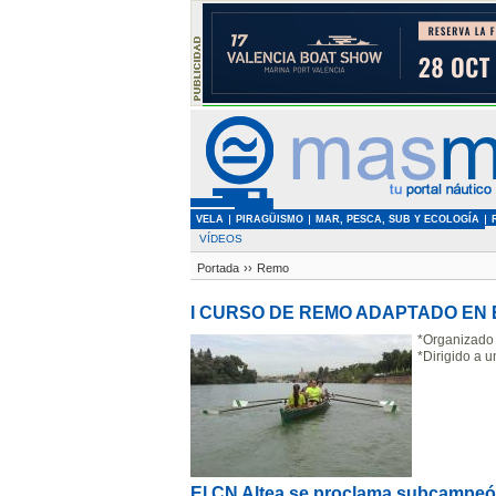
VELA
PIRAGÜISMO
MAR, PESCA, SUB Y ECOLOGÍA
VÍDEOS
Portada
››
Remo
I CURSO DE REMO ADAPTADO EN 
*Organizado 
*Dirigido a u
El CN Altea se proclama subcampeó