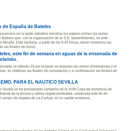
to de España de Bateles
l escenario en la tarde sabatina mientras los eqipos corrían las series
 Bateles que, con la organización de la S.D. Samertolaméu, se está
en Moaña. Esta mañana, a partir de las 9.45 horas, darán comienzo las
án las finales de honor.
les, este fin de semana en aguas de la ensenada de
tolaméu.
nada: el sábado 25 por la tarde se disputan las series eliminatorias y el
as, se celebran las finales de consolación y a continuación las finales de
 REMO, PARA EL NAUTICO SEVILLA
co Sevilla se ha proclamado campeón de la XVIII Copa de Andalucía de
disputa de la tercera y última regata puntuable, celebrada este fin de
 campo de regatas de La Cartuja, en la capital andaluza.