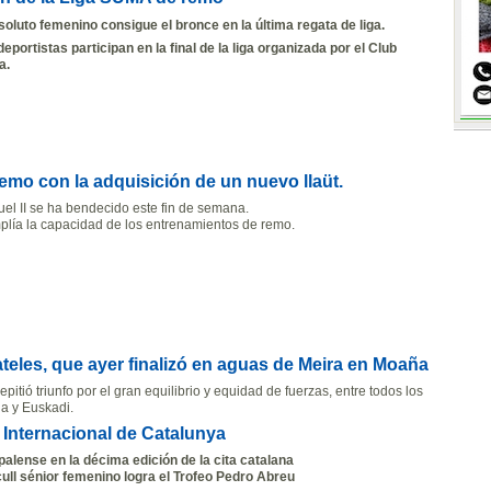
soluto femenino consigue el bronce en la
ú
ltima regata de liga.
deportistas participan en la final de la liga organizada por el Club
a.
remo con la adquisición de un nuevo llaüt.
uel II se ha bendecido este fin de semana.
mplía la capacidad de los entrenamientos de remo.
eles, que ayer finalizó en aguas de Meira en Moaña
epitió triunfo por el gran equilibrio y equidad de fuerzas, entre todos los
ia y Euskadi.
 Internacional de Catalunya
spalense en la décima edición de la cita catalana
cull sénior femenino logra el Trofeo Pedro Abreu