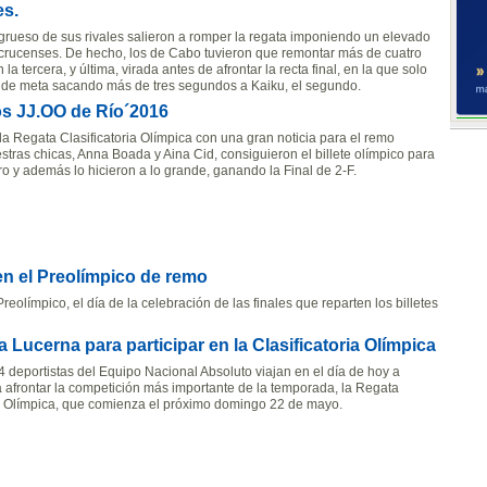
es.
l grueso de sus rivales salieron a romper la regata imponiendo un elevado
 crucenses. De hecho, los de Cabo tuvieron que remontar más de cuatro
 tercera, y última, virada antes de afrontar la recta final, en la que solo
ea de meta sacando más de tres segundos a Kaiku, el segundo.
os JJ.OO de Río´2016
 la Regata Clasificatoria Olímpica con una gran noticia para el remo
stras chicas, Anna Boada y Aina Cid, consiguieron el billete olímpico para
ro y además lo hicieron a lo grande, ganando la Final de 2-F.
en el Preolímpico de remo
Preolímpico, el día de la celebración de las finales que reparten los billetes
 Lucerna para participar en la Clasificatoria Olímpica
4 deportistas del Equipo Nacional Absoluto viajan en el día de hoy a
 afrontar la competición más importante de la temporada, la Regata
ia Olímpica, que comienza el próximo domingo 22 de mayo.