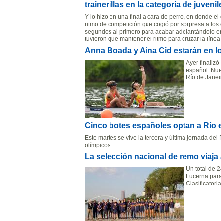
trainerillas en la categoría de juvenil
Y lo hizo en una final a cara de perro, en donde e
ritmo de competición que cogió por sorpresa a los
segundos al primero para acabar adelantándolo en la
tuvieron que mantener el ritmo para cruzar la lín
Anna Boada y Aina Cid estarán en l
Ayer finalizó
español. Nue
Río de Janei
Cinco botes españoles optan a Río 
Este martes se vive la tercera y última jornada del 
olímpicos
La selección nacional de remo viaja a
Un total de 2
Lucerna para
Clasificator