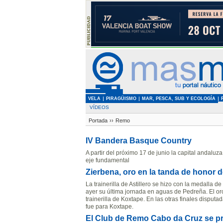
VELA
PIRAGÜISMO
MAR, PESCA, SUB Y ECOLOGÍA
VÍDEOS
Portada
››
Remo
IV Bandera Basque Country
A partir del próximo 17 de junio la capital andaluz
eje fundamental
Zierbena, oro en la tanda de honor 
La trainerilla de Astillero se hizo con la medall
ayer su última jornada en aguas de Pedreña. El oro
trainerilla de Koxtape. En las otras finales disput
fue para Koxtape.
El Club de Remo Cabo da Cruz se p