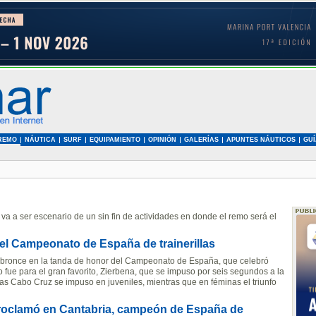
REMO
NÁUTICA
SURF
EQUIPAMIENTO
OPINIÓN
GALERÍAS
APUNTES NÁUTICOS
GUÍ
a va a ser escenario de un sin fin de actividades en donde el remo será el
del Campeonato de España de trainerillas
a de bronce en la tanda de honor del Campeonato de España, que celebró
 fue para el gran favorito, Zierbena, que se impuso por seis segundos a la
adas Cabo Cruz se impuso en juveniles, mientras que en féminas el triunfo
roclamó en Cantabria, campeón de España de