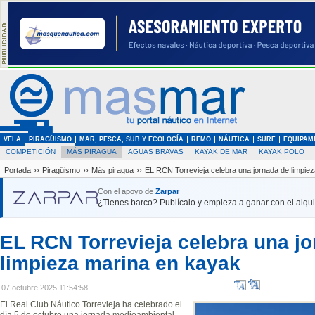
VELA
PIRAGÜISMO
MAR, PESCA, SUB Y ECOLOGÍA
REMO
NÁUTICA
SURF
EQUIPAM
COMPETICIÓN
MÁS PIRAGUA
AGUAS BRAVAS
KAYAK DE MAR
KAYAK POLO
Portada
››
Piragüismo
››
Más piragua
››
EL RCN Torrevieja celebra una jornada de limpie
Con el apoyo de
Zarpar
¿Tienes barco? Publícalo y empieza a ganar con el alquil
EL RCN Torrevieja celebra una j
limpieza marina en kayak
07 octubre 2025 11:54:58
El Real Club Náutico Torrevieja ha celebrado el
día 5 de octubre una jornada medioambiental