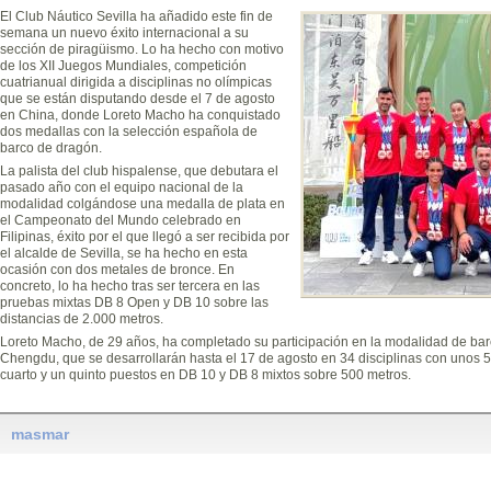
El Club Náutico Sevilla ha añadido este fin de
semana un nuevo éxito internacional a su
sección de piragüismo. Lo ha hecho con motivo
de los XII Juegos Mundiales, competición
cuatrianual dirigida a disciplinas no olímpicas
que se están disputando desde el 7 de agosto
en China, donde Loreto Macho ha conquistado
dos medallas con la selección española de
barco de dragón.
La palista del club hispalense, que debutara el
pasado año con el equipo nacional de la
modalidad colgándose una medalla de plata en
el Campeonato del Mundo celebrado en
Filipinas, éxito por el que llegó a ser recibida por
el alcalde de Sevilla, se ha hecho en esta
ocasión con dos metales de bronce. En
concreto, lo ha hecho tras ser tercera en las
pruebas mixtas DB 8 Open y DB 10 sobre las
distancias de 2.000 metros.
Loreto Macho, de 29 años, ha completado su participación en la modalidad de ba
Chengdu, que se desarrollarán hasta el 17 de agosto en 34 disciplinas con unos 5
cuarto y un quinto puestos en DB 10 y DB 8 mixtos sobre 500 metros.
masmar