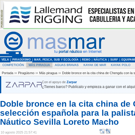
VELA
PIRAGÜISMO
MAR, PESCA, SUB Y ECOLOGÍA
REMO
NÁUTICA
SURF
EQUIPAM
COMPETICIÓN
MÁS PIRAGUA
AGUAS BRAVAS
KAYAK DE MAR
KAYAK POLO
Portada
››
Piragüismo
››
Más piragua
››
Doble bronce en la cita china de Chengdu con la s
Con el apoyo de
Zarpar
¿Tienes barco? Publícalo y empieza a ganar con el alquil
Doble bronce en la cita china de
selección española para la palist
Náutico Sevilla Loreto Macho
10 agosto 2025 21:57:41