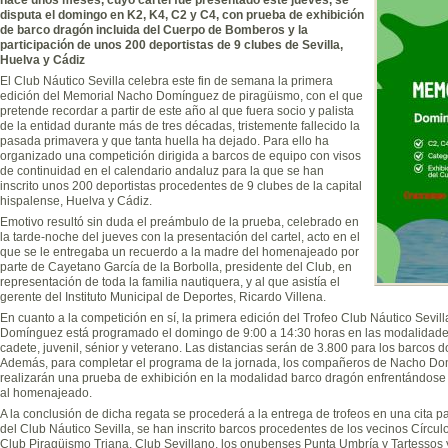
disputa el domingo en K2, K4, C2 y C4, con prueba de exhibición
de barco dragón incluida del Cuerpo de Bomberos y la
participación de unos 200 deportistas de 9 clubes de Sevilla,
Huelva y Cádiz
El Club Náutico Sevilla
celebra este fin de semana la primera
edición del Memorial Nacho Domínguez de piragüismo, con el que
pretende recordar a partir de este año al que fuera socio y palista
de la entidad durante más de tres décadas, tristemente fallecido la
pasada primavera y que tanta huella ha dejado. Para ello ha
organizado una competición dirigida a barcos de equipo con visos
de continuidad en el calendario andaluz para la que se han
inscrito unos 200 deportistas procedentes de 9 clubes de la capital
hispalense, Huelva y Cádiz.
Emotivo resultó sin duda el preámbulo de la prueba, celebrado en
la tarde-noche del jueves con la presentación del cartel, acto en el
que se le entregaba un recuerdo a la madre del homenajeado por
parte de Cayetano García de la Borbolla, presidente del Club, en
representación de toda la familia nautiquera, y al que asistía el
gerente del Instituto Municipal de Deportes, Ricardo Villena.
En cuanto a la competición en sí, la primera edición del Trofeo Club Náutico Sev
Domínguez está programado el domingo de 9:00 a 14:30 horas en las modalidades
cadete, juvenil, sénior y veterano. Las distancias serán de 3.800 para los barcos d
Además, para completar el programa de la jornada, los compañeros de Nacho D
realizarán una prueba de exhibición en la modalidad barco dragón enfrentándose
al homenajeado.
A la conclusión de dicha regata se procederá a la entrega de trofeos en una cita p
del Club Náutico Sevilla, se han inscrito barcos procedentes de los vecinos Círcul
Club Piragüismo Triana, Club Sevillano, los onubenses Punta Umbría y Tartessos 