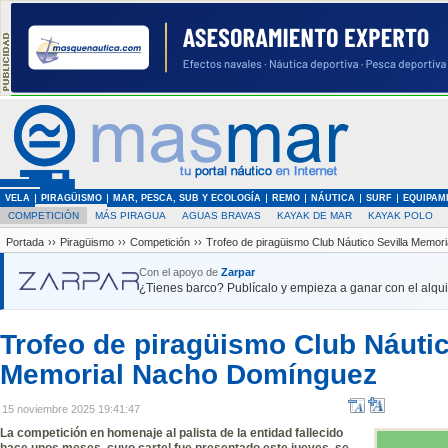
VELA
PIRAGÜISMO
MAR, PESCA, SUB Y ECOLOGÍA
REMO
NÁUTICA
SURF
EQUIPAM
COMPETICIÓN
MÁS PIRAGUA
AGUAS BRAVAS
KAYAK DE MAR
KAYAK POLO
Portada
››
Piragüismo
››
Competición
››
Trofeo de piragüismo Club Náutico Sevilla Memo
Con el apoyo de
Zarpar
¿Tienes barco? Publícalo y empieza a ganar con el alquil
Trofeo de piragüismo Club Náutic
Memorial Nacho Domínguez
15 noviembre 2025 19:41:47
La competición en homenaje al palista de la entidad fallecido
hace unos meses, cuyo cartel fue presentado este jueves, se