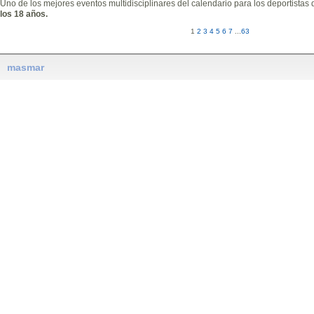
Uno de los mejores eventos multidisciplinares del calendario para los deportistas
los 18 años.
1
2
3
4
5
6
7
...
63
masmar