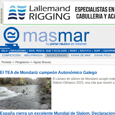
VELA
PIRAGÜISMO
MAR, PESCA, SUB Y ECOLOGÍA
REMO
NÁUTICA
SURF
EQUIPAM
COMPETICIÓN
MÁS PIRAGUA
AGUAS BRAVAS
KAYAK DE MAR
KAYAK POLO
Portada
››
Piragüismo
››
Aguas Bravas
El TEA de Mondariz campeón Autonómico Galego
El campo de slálom de Mondariz acogió est
Slálom Olímpico 2025, una cita que reunió a
España cierra un excelente Mundial de Slalom. Declaracio