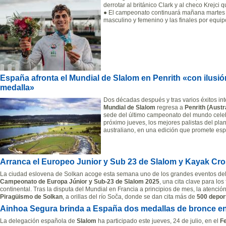
derrotar al británico Clark y al checo Krejci
● El campeonato continuará mañana martes 
masculino y femenino y las finales por equi
España afronta el Mundial de Slalom en Penrith «con ilusió
medalla»
Dos décadas después y tras varios éxitos int
Mundial de Slalom
regresa a
Penrith (Austr
sede del último campeonato del mundo celebr
próximo jueves, los mejores palistas del plan
australiano, en una edición que promete es
Arranca el Europeo Junior y Sub 23 de Slalom y Kayak Cr
La ciudad eslovena de Solkan acoge esta semana uno de los grandes eventos del c
Campeonato de Europa Júnior y Sub-23 de Slalom 2025
, una cita clave para los
continental. Tras la disputa del Mundial en Francia a principios de mes, la atenció
Piragüismo de Solkan
, a orillas del río Soča, donde se dan cita más de
500 depor
Ainhoa Segura brinda a España dos medallas de bronce e
La delegación española de
Slalom
ha participado este jueves, 24 de julio, en el
Fe