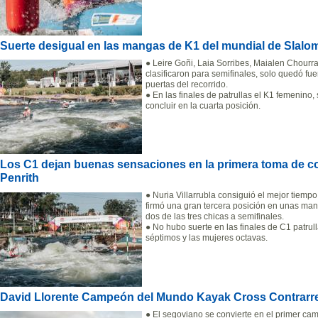
Suerte desigual en las mangas de K1 del mundial de Slalo
● Leire Goñi, Laia Sorribes, Maialen Chourr
clasificaron para semifinales, solo quedó fue
puertas del recorrido.
● En las finales de patrullas el K1 femenino,
concluir en la cuarta posición.
Los C1 dejan buenas sensaciones en la primera toma de co
Penrith
● Nuria Villarrubla consiguió el mejor tiemp
firmó una gran tercera posición en unas man
dos de las tres chicas a semifinales.
● No hubo suerte en las finales de C1 patru
séptimos y las mujeres octavas.
David Llorente Campeón del Mundo Kayak Cross Contrarre
● El segoviano se convierte en el primer c