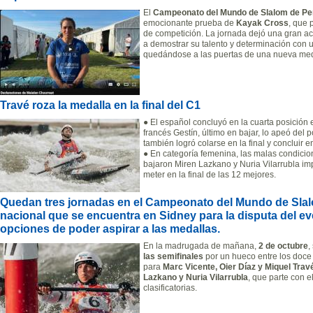
El
Campeonato del Mundo de Slalom de Penr
emocionante prueba de
Kayak Cross
, que 
de competición. La jornada dejó una gran a
a demostrar su talento y determinación con
quedándose a las puertas de una nueva med
Travé roza la medalla en la final del C1
● El español concluyó en la cuarta posición 
francés Gestín, último en bajar, lo apeó del 
también logró colarse en la final y concluir 
● En categoría femenina, las malas condici
bajaron Miren Lazkano y Nuria Vilarrubla im
meter en la final de las 12 mejores.
Quedan tres jornadas en el Campeonato del Mundo de Slal
nacional que se encuentra en Sidney para la disputa del e
opciones de poder aspirar a las medallas.
En la madrugada de mañana,
2 de octubre
,
las semifinales
por un hueco entre los doce
para
Marc Vicente, Oier Díaz y Miquel Trav
Lazkano y Nuria Vilarrubla
, que parte con e
clasificatorias.