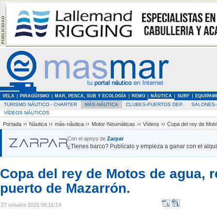
VELA
PIRAGÜISMO
MAR, PESCA, SUB Y ECOLOGÍA
REMO
NÁUTICA
SURF
EQUIPAM
TURISMO NÁUTICO - CHARTER
MÁS-NÁUTICA
CLUBES-PUERTOS DEP.
SALONES-
VÍDEOS NÁUTICOS
Portada
››
Náutica
››
más-náutica
››
Motor-Neumáticas
››
Vídeos
››
Copa del rey de Moto
Con el apoyo de
Zarpar
¿Tienes barco? Publícalo y empieza a ganar con el alquil
Copa del rey de Motos de agua, r
puerto de Mazarrón.
27 octubre 2025 09:16:14