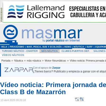
VELA
PIRAGÜISMO
MAR, PESCA, SUB Y ECOLOGÍA
REMO
NÁUTICA
SURF
EQUIPAM
TURISMO NÁUTICO - CHARTER
MÁS-NÁUTICA
CLUBES-PUERTOS DEP.
SALONES-
VÍDEOS NÁUTICOS
Portada
››
Náutica
››
más-náutica
››
Motor-Neumáticas
››
Vídeo noticia: Primera jornada
Con el apoyo de
Zarpar
¿Tienes barco? Publícalo y empieza a ganar con el alquil
Vídeo noticia: Primera jornada d
Class B de Mazarrón
13 abril 2025 09:20:18