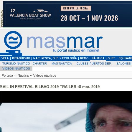
VELA
PIRAGÜISMO
MAR, PESCA, SUB Y ECOLOGÍA
REMO
NÁUTICA
SURF
EQUIPAM
TURISMO NÁUTICO - CHARTER
MÁS-NÁUTICA
CLUBES-PUERTOS DEP.
SALONES-
VÍDEOS NÁUTICOS
Portada
››
Náutica
››
Vídeos náuticos
SAIL IN FESTIVAL BILBAO 2019 TRAILER •8 mar. 2019