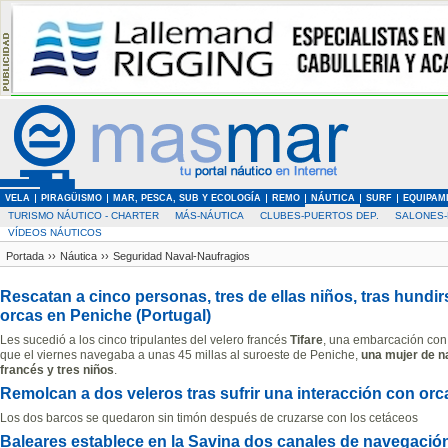
VELA
PIRAGÜISMO
MAR, PESCA, SUB Y ECOLOGÍA
REMO
NÁUTICA
SURF
EQUIPAM
TURISMO NÁUTICO - CHARTER
MÁS-NÁUTICA
CLUBES-PUERTOS DEP.
SALONES-
VÍDEOS NÁUTICOS
Portada
››
Náutica
››
Seguridad Naval-Naufragios
Rescatan a cinco personas, tres de ellas niños, tras hundi
orcas en Peniche (Portugal)
Les sucedió a los cinco tripulantes del velero francés
Tifare
, una embarcación con
que el viernes navegaba a unas 45 millas al suroeste de Peniche,
una mujer de n
francés y tres niños
.
Remolcan a dos veleros tras sufrir una interacción con orc
Los dos barcos se quedaron sin timón después de cruzarse con los cetáceos
Baleares establece en la Savina dos canales de navegación