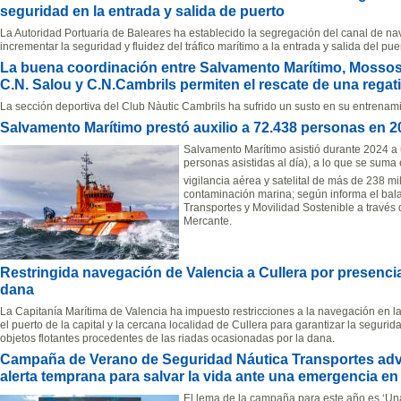
seguridad en la entrada y salida de puerto
La Autoridad Portuaria de Baleares ha establecido la segregación del canal de na
incrementar la seguridad y fluidez del tráfico marítimo a la entrada y salida del pue
La buena coordinación entre Salvamento Marítimo, Mossos 
C.N. Salou y C.N.Cambrils permiten el rescate de una regati
La sección deportiva del Club Nàutic Cambrils ha sufrido un susto en su entrena
Salvamento Marítimo prestó auxilio a 72.438 personas en 
Salvamento Marítimo asistió durante 2024 a 
personas asistidas al día), a lo que se suma
vigilancia aérea y satelital de más de 238 m
contaminación marina; según informa el bala
Transportes y Movilidad Sostenible a través
Mercante.
Restringida navegación de Valencia a Cullera por presenci
dana
La Capitanía Marítima de Valencia ha impuesto restricciones a la navegación en l
el puerto de la capital y la cercana localidad de Cullera para garantizar la seguri
objetos flotantes procedentes de las riadas ocasionadas por la dana.
Campaña de Verano de Seguridad Náutica Transportes advie
alerta temprana para salvar la vida ante una emergencia en
El lema de la campaña para este año es ‘Una 