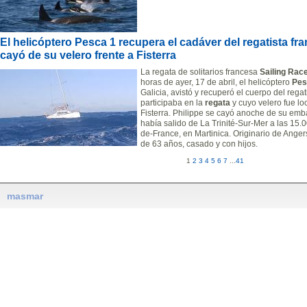
El helicóptero Pesca 1 recupera el cadáver del regatista f
cayó de su velero frente a Fisterra
La regata de solitarios francesa
Sailing Rac
horas de ayer, 17 de abril, el helicóptero
Pes
Galicia, avistó y recuperó el cuerpo del rega
participaba en la
regata
y cuyo velero fue lo
Fisterra. Philippe se cayó anoche de su em
había salido de La Trinité-Sur-Mer a las 15.0
de-France, en Martinica. Originario de Anger
de 63 años, casado y con hijos.
1
2
3
4
5
6
7
...
41
masmar