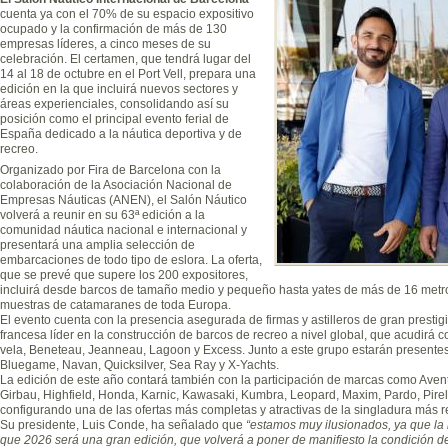
cuenta ya con el 70% de su espacio expositivo
ocupado y la confirmación de más de 130
empresas líderes, a cinco meses de su
celebración. El certamen, que tendrá lugar del
14 al 18 de octubre en el Port Vell, prepara una
edición en la que incluirá nuevos sectores y
áreas experienciales, consolidando así su
posición como el principal evento ferial de
España dedicado a la náutica deportiva y de
recreo.
Organizado por Fira de Barcelona con la
colaboración de la Asociación Nacional de
Empresas Náuticas (ANEN), el Salón Náutico
volverá a reunir en su 63ª edición a la
comunidad náutica nacional e internacional y
presentará una amplia selección de
embarcaciones de todo tipo de eslora. La oferta,
que se prevé que supere los 200 expositores,
incluirá desde barcos de tamaño medio y pequeño hasta yates de más de 16 met
muestras de catamaranes de toda Europa.
El evento cuenta con la presencia asegurada de firmas y astilleros de gran prest
francesa líder en la construcción de barcos de recreo a nivel global, que acudirá
vela, Beneteau, Jeanneau, Lagoon y Excess. Junto a este grupo estarán presente
Bluegame, Navan, Quicksilver, Sea Ray y X-Yachts.
La edición de este año contará también con la participación de marcas como Aventu
Girbau, Highfield, Honda, Karnic, Kawasaki, Kumbra, Leopard, Maxim, Pardo, Pirel
configurando una de las ofertas más completas y atractivas de la singladura más r
Su presidente, Luis Conde, ha señalado que
“estamos muy ilusionados, ya que la 
que 2026 será una gran edición, que volverá a poner de manifiesto la condición 