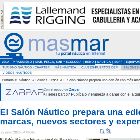
VELA
PIRAGÜISMO
MAR, PESCA, SUB Y ECOLOGÍA
REMO
NÁUTICA
SURF
EQUIPAM
TURISMO NÁUTICO - CHARTER
MÁS-NÁUTICA
CLUBES-PUERTOS DEP.
SALONES-
VÍDEOS NÁUTICOS
Portada
››
Náutica
››
Salones-Ferias
››
El Salón Náutico prepara una edición con más ma
Con el apoyo de
Zarpar
¿Tienes barco? Publícalo y empieza a ganar con el alquil
El Salón Náutico prepara una ed
marcas, nuevos sectores y exper
22 junio 2026 04:05:45
El Salón Náutico Internacional de Barcelona