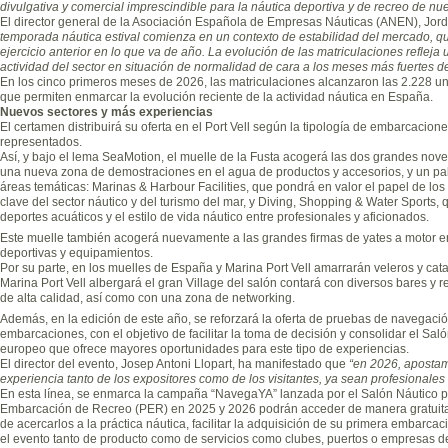
divulgativa y comercial imprescindible para la náutica deportiva y de recreo de nue
El director general de la Asociación Española de Empresas Náuticas (ANEN), Jord
temporada náutica estival comienza en un contexto de estabilidad del mercado, q
ejercicio anterior en lo que va de año. La evolución de las matriculaciones refleja
actividad del sector en situación de normalidad de cara a los meses más fuertes de
En los cinco primeros meses de 2026, las matriculaciones alcanzaron las 2.228 u
que permiten enmarcar la evolución reciente de la actividad náutica en España.
Nuevos sectores y más experiencias
El certamen distribuirá su oferta en el Port Vell según la tipología de embarcacione
representados.
Así, y bajo el lema SeaMotion, el muelle de la Fusta acogerá las dos grandes nov
una nueva zona de demostraciones en el agua de productos y accesorios, y un pa
áreas temáticas: Marinas & Harbour Facilities, que pondrá en valor el papel de los
clave del sector náutico y del turismo del mar, y Diving, Shopping & Water Sports
deportes acuáticos y el estilo de vida náutico entre profesionales y aficionados.
Este muelle también acogerá nuevamente a las grandes firmas de yates a motor e
deportivas y equipamientos.
Por su parte, en los muelles de España y Marina Port Vell amarrarán veleros y cat
Marina Port Vell albergará el gran Village del salón contará con diversos bares y 
de alta calidad, así como con una zona de networking.
Además, en la edición de este año, se reforzará la oferta de pruebas de navegaci
embarcaciones, con el objetivo de facilitar la toma de decisión y consolidar el Sa
europeo que ofrece mayores oportunidades para este tipo de experiencias.
El director del evento, Josep Antoni Llopart, ha manifestado que
“en 2026, apostamo
experiencia tanto de los expositores como de los visitantes, ya sean profesionales 
En esta línea, se enmarca la campaña “NavegaYA” lanzada por el Salón Náutico po
Embarcación de Recreo (PER) en 2025 y 2026 podrán acceder de manera gratuita a
de acercarlos a la práctica náutica, facilitar la adquisición de su primera embarcac
el evento tanto de producto como de servicios como clubes, puertos o empresas de