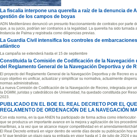
La fiscalia interpone una querella a raíz de la denuncia de
gestión de los campos de boyas
ADN Mediterráneo denunció un presunto fraccionamiento de contratos por parte de
que, a su juicio, podrían ser contrarios a la legalidad. La querella ha sido turnada 
Instancia de Palma y registrada como diligencias previas.
La Guardia Civil intensifica los controles de embarcaciones 
atlántico
La campaña se extenderá hasta el 15 de septiembre
Constituida la Comisión de Codificación de la Navegación 
del Reglamento General de la Navegación Deportiva y de 
El proyecto del Reglamento General de la Navegación Deportiva y de Recreo es un
cuyo objetivo es unificar, actualizar y simplificar su normativa, actualmente dispe
normas administrativas.
La nueva Comisión de Codificación de la Navegación de Recreo, integrada por un 
la DGMM, juristas y catedráticos de Universidad, ha quedado constituida por Resol
2023.
PUBLICADO EN EL BOE EL REAL DECRETO POR EL QUE
REGLAMENTO DE ORDENACIÓN DE LA NAVEGACIÓN MA
Con esta norma, en la que ANEN ha participado de forma activa como interlocutor de
que se produzca un importante avance en la mejora y agilización de los procedimie
marítimas, a la vez que se alcance mayor competitividad en el arrendamiento/chár
El Real Decreto entrará en vigor dentro de veinte días desde su publicación hoy en e
y IV que tendrán un plazo para su entrada en vigor hasta el 1 de julio de 2024 y 