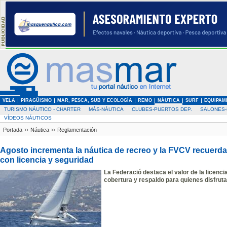
VELA
PIRAGÜISMO
MAR, PESCA, SUB Y ECOLOGÍA
REMO
NÁUTICA
SURF
EQUIPAM
TURISMO NÁUTICO - CHARTER
MÁS-NÁUTICA
CLUBES-PUERTOS DEP.
SALONES-
VÍDEOS NÁUTICOS
Portada
››
Náutica
››
Reglamentación
Agosto incrementa la náutica de recreo y la FVCV recuerda
con licencia y seguridad
La Federació destaca el valor de la licenc
cobertura y respaldo para quienes disfrut