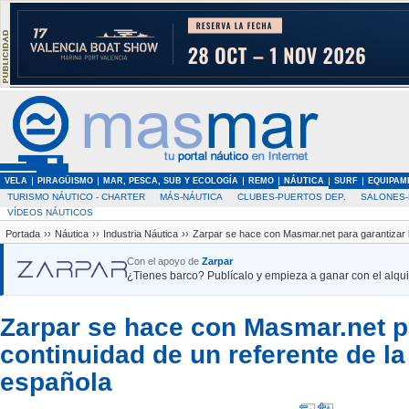
VELA
PIRAGÜISMO
MAR, PESCA, SUB Y ECOLOGÍA
REMO
NÁUTICA
SURF
EQUIPAM
TURISMO NÁUTICO - CHARTER
MÁS-NÁUTICA
CLUBES-PUERTOS DEP.
SALONES-
VÍDEOS NÁUTICOS
Portada
››
Náutica
››
Industria Náutica
››
Zarpar se hace con Masmar.net para garantizar l
Con el apoyo de
Zarpar
¿Tienes barco? Publícalo y empieza a ganar con el alquil
Zarpar se hace con Masmar.net pa
continuidad de un referente de la
española