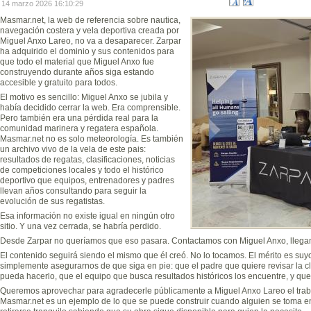
14 marzo 2026 16:10:29
Masmar.net, la web de referencia sobre nautica,
navegación costera y vela deportiva creada por
Miguel Anxo Lareo, no va a desaparecer. Zarpar
ha adquirido el dominio y sus contenidos para
que todo el material que Miguel Anxo fue
construyendo durante años siga estando
accesible y gratuito para todos.
El motivo es sencillo: Miguel Anxo se jubila y
había decidido cerrar la web. Era comprensible.
Pero también era una pérdida real para la
comunidad marinera y regatera española.
Masmar.net no es solo meteorología. Es también
un archivo vivo de la vela de este pais:
resultados de regatas, clasificaciones, noticias
de competiciones locales y todo el histórico
deportivo que equipos, entrenadores y padres
llevan años consultando para seguir la
evolución de sus regatistas.
Esa información no existe igual en ningún otro
sitio. Y una vez cerrada, se habría perdido.
Desde Zarpar no queríamos que eso pasara. Contactamos con Miguel Anxo, llegam
El contenido seguirá siendo el mismo que él creó. No lo tocamos. El mérito es suy
simplemente asegurarnos de que siga en pie: que el padre que quiere revisar la cl
pueda hacerlo, que el equipo que busca resultados históricos los encuentre, y qu
Queremos aprovechar para agradecerle públicamente a Miguel Anxo Lareo el traba
Masmar.net es un ejemplo de lo que se puede construir cuando alguien se toma e