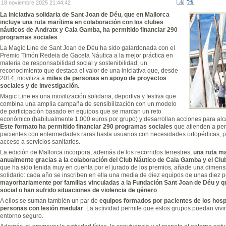
18 noviembre 2025 21:44:42
La iniciativa solidaria de Sant Joan de Déu, que en Mallorca
incluye una ruta marítima en colaboración con los clubes
náuticos de Andratx y Cala Gamba, ha permitido financiar 290
programas sociales
La Magic Line de Sant Joan de Déu ha sido galardonada con el
Premio Timón Redeia de Gaceta Náutica a la mejor práctica en
materia de responsabilidad social y sostenibilidad, un
reconocimiento que destaca el valor de una iniciativa que, desde
2014, moviliza a
miles de personas en apoyo de proyectos
sociales y de investigación.
Magic Line es una movilización solidaria, deportiva y festiva que
combina una amplia campaña de sensibilización con un modelo
de participación basado en equipos que se marcan un reto
económico (habitualmente 1.000 euros por grupo) y desarrollan acciones para alcan
Este formato ha permitido financiar 290 programas sociales
que atienden a per
pacientes con enfermedades raras hasta usuarios con necesidades ortopédicas, p
acceso a servicios sanitarios.
La edición de Mallorca incorpora, además de los recorridos terrestres,
una ruta ma
anualmente gracias a la colaboración del Club Náutico de Cala Gamba y el Club
que ha sido tenida muy en cuenta por el jurado de los premios, añade una dimensi
solidario: cada año se inscriben en ella una media de diez equipos de unas diez
mayoritariamente por familias vinculadas a la Fundación Sant Joan de Déu y q
social o han sufrido situaciones de violencia de género
.
A ellos se suman también un par de
equipos formados por pacientes de los hospi
personas con lesión medular
. La actividad permite que estos grupos puedan vivi
entorno seguro.