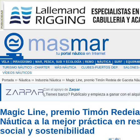
VELA
PIRAGÜISMO
MAR, PESCA, SUB Y ECOLOGÍA
REMO
NÁUTICA
SURF
EQUIPAM
TURISMO NÁUTICO - CHARTER
MÁS-NÁUTICA
CLUBES-PUERTOS DEP.
SALONES-
VÍDEOS NÁUTICOS
Portada
››
Náutica
››
Industria Náutica
››
Magic Line, premio Timón Redeia de Gaceta Náutic
Con el apoyo de
Zarpar
¿Tienes barco? Publícalo y empieza a ganar con el alquil
Magic Line, premio Timón Redeia
Náutica a la mejor práctica en r
social y sostenibilidad