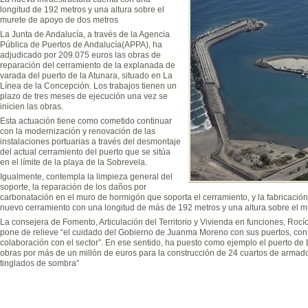
longitud de 192 metros y una altura sobre el
murete de apoyo de dos metros
La Junta de Andalucía, a través de la Agencia
Pública de Puertos de Andalucía(APPA), ha
adjudicado por 209.075 euros las obras de
reparación del cerramiento de la explanada de
varada del puerto de la Atunara, situado en La
Línea de la Concepción. Los trabajos tienen un
plazo de tres meses de ejecución una vez se
inicien las obras.
Esta actuación tiene como cometido continuar
con la modernización y renovación de las
instalaciones portuarias a través del desmontaje
del actual cerramiento del puerto que se sitúa
en el límite de la playa de la Sobrevela.
Igualmente, contempla la limpieza general del
soporte, la reparación de los daños por
carbonatación en el muro de hormigón que soporta el cerramiento, y la fabricación,
nuevo cerramiento con una longitud de más de 192 metros y una altura sobre el m
La consejera de Fomento, Articulación del Territorio y Vivienda en funciones, Roc
pone de relieve “el cuidado del Gobierno de Juanma Moreno con sus puertos, co
colaboración con el sector”. En ese sentido, ha puesto como ejemplo el puerto de 
obras por más de un millón de euros para la construcción de 24 cuartos de armado
tinglados de sombra”