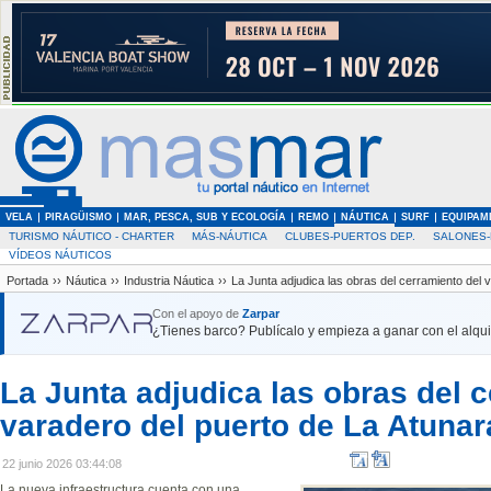
VELA
PIRAGÜISMO
MAR, PESCA, SUB Y ECOLOGÍA
REMO
NÁUTICA
SURF
EQUIPAM
TURISMO NÁUTICO - CHARTER
MÁS-NÁUTICA
CLUBES-PUERTOS DEP.
SALONES-
VÍDEOS NÁUTICOS
Portada
››
Náutica
››
Industria Náutica
››
La Junta adjudica las obras del cerramiento del 
Con el apoyo de
Zarpar
¿Tienes barco? Publícalo y empieza a ganar con el alquil
La Junta adjudica las obras del 
varadero del puerto de La Atunar
22 junio 2026 03:44:08
La nueva infraestructura cuenta con una