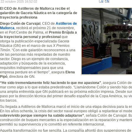
22 octubre 2025 16:52:02
El CEO de Astilleros de Mallorca recibe el
galardón de Gaceta Náutica en la categoría de
trayectoria profesiona
Diego Colón de Carvajal
, CEO de
Astilleros de
Mallorca
, recibirá el próximo 21 de noviembre,
en el Port Centre de Palma, el
Premio Brújula a
la trayectoria personal y profesional
que
otorga la publicación especializada
Gaceta
Náutica
(GN) en el marco de sus
X Premios
Timón
. “Con este galardón reconocemos a una
de las personas más respetadas de nuestro
sector. Diego es un ejemplo de constancia,
adaptación y búsqueda de la excelencia,
requisitos indispensables para que una
empresa perdure en el tiempo”, asegura
Elena
Pipó
, directora de GN.
“He sido tremendamente feliz haciendo lo que me apasiona”
, asegura Colón de 
mar como algo a lo que estaba predestinado. “Llamándome Colón y siendo hijo de 
una amplia entrevista que GN publicará en su próxima edición impresa. Desde sus
paso por la dirección técnica del primer desafío español de la Copa América, su vi
los barcos.
Su llegada a Astilleros de Mallorca marcó el inicio de una etapa decisiva para la e
En los años ochenta, la crisis del sector naval europeo obligó a replantear el mod
sobrevivido porque siempre ha sabido adaptarse”
, señala Colón de Carvajal. Baj
construcción de buques mercantes a la especialización en la reparación y mante
permitió su supervivencia y lo convirtió en referente internacional.
Aquella transformación no fue sencilla. La compañía afrontó dos suspensiones 