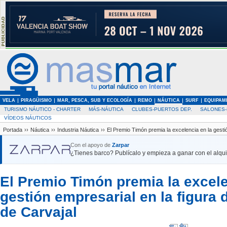
VELA
PIRAGÜISMO
MAR, PESCA, SUB Y ECOLOGÍA
REMO
NÁUTICA
SURF
EQUIPAM
TURISMO NÁUTICO - CHARTER
MÁS-NÁUTICA
CLUBES-PUERTOS DEP.
SALONES-
VÍDEOS NÁUTICOS
Portada
››
Náutica
››
Industria Náutica
››
El Premio Timón premia la excelencia en la gesti
Con el apoyo de
Zarpar
¿Tienes barco? Publícalo y empieza a ganar con el alquil
El Premio Timón premia la excele
gestión empresarial en la figura
de Carvajal