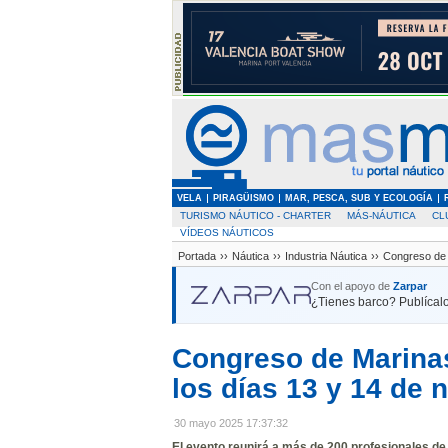
VELA
PIRAGÜISMO
MAR, PESCA, SUB Y ECOLOGÍA
TURISMO NÁUTICO - CHARTER
MÁS-NÁUTICA
CL
VÍDEOS NÁUTICOS
Portada
››
Náutica
››
Industria Náutica
››
Congreso de 
Con el apoyo de
Zarpar
¿Tienes barco? Publícalo
Congreso de Marina
los días 13 y 14 de
30 mayo 2025 17:37:32
El evento reunirá a más de 200 profesionales de