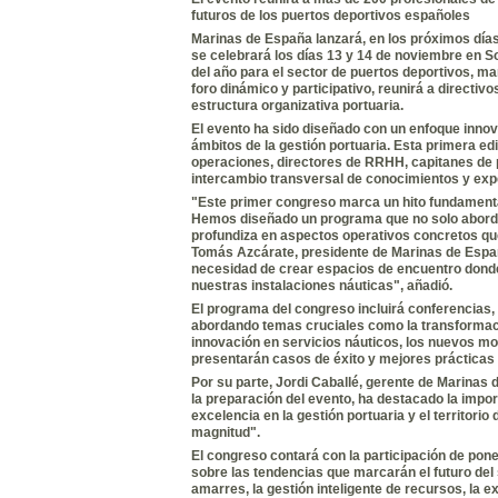
futuros de los puertos deportivos españoles
Marinas de España
lanzará, en
los próximos
días
se celebrará los
días 13 y 14 de noviembre en S
del año para el sector de puertos deportivos, m
foro dinámico y participativo, reunirá a directiv
estructura organizativa portuaria.
El evento ha sido diseñado con un enfoque innova
ámbitos de la gestión portuaria. Esta primera ed
operaciones, directores de RRHH, capitanes de p
intercambio transversal de conocimientos y exp
"Este primer congreso marca un hito fundamenta
Hemos diseñado un programa que no solo aborda
profundiza en aspectos operativos concretos que
Tomás Azcárate, presidente de Marinas de España
necesidad de crear espacios de encuentro donde
nuestras instalaciones náuticas", añadió.
El programa del congreso incluirá conferencias,
abordando temas cruciales como la transformación 
innovación en servicios náuticos, los nuevos mo
presentarán casos de éxito y mejores prácticas
Por su parte, Jordi Caballé, gerente de Marinas
la preparación del evento,
ha destacado la impor
excelencia en la gestión portuaria y
el territorio
magnitud".
El congreso contará con la participación de pone
sobre las tendencias que marcarán el futuro del 
amarres, la gestión inteligente de recursos, la ex