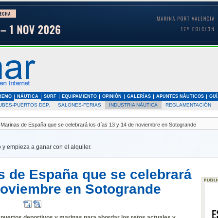
REMO
NÁUTICA
SURF
EQUIPAMIENTO
OPINIÓN
GALERÍAS
APUNTES NÁUTICOS
GUÍ
UBES-PUERTOS DEP.
SALONES-FERIAS
INDUSTRIA NÁUTICA
REGLAMENTACIÓN
Marinas de España que se celebrará los días 13 y 14 de noviembre en Sotogrande
 y empieza a ganar con el alquiler.
s de España que se celebrará
 noviembre en Sotogrande
 puertos deportivos y marinas para abordar los retos actuales y