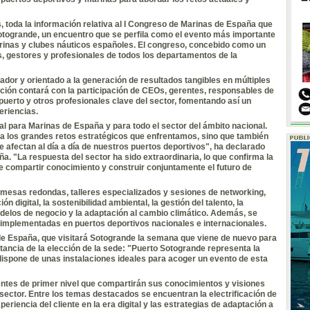
, toda la información relativa al
I Congreso
de Marinas de España que
otogrande, un encuentro que se perfila como el evento más importante
arinas y clubes náuticos españoles. El congreso, concebido como un
os, gestores y profesionales de todos los departamentos de la
dor y orientado a la generación de resultados tangibles en múltiples
ición contará con la participación de CEOs, gerentes, responsables de
uerto y otros profesionales clave del sector, fomentando así un
eriencias.
l para Marinas de España y para todo el sector
del ámbito
nacional.
 los grandes retos estratégicos que enfrentamos, sino que también
 afectan al día a día de nuestros puertos deportivos", ha declarado
. "La respuesta del sector ha sido extraordinaria, lo que confirma la
 compartir conocimiento y construir conjuntamente el futuro de
 mesas redondas, talleres especializados y sesiones de networking,
digital, la sostenibilidad ambiental, la gestión del talento, la
delos de negocio y la adaptación al cambio climático. Además, se
 implementadas en puertos deportivos nacionales e internacionales.
 de España,
que visitará Sotogrande la semana que viene de nuevo para
tancia de la elección de la sede: "Puerto Sotogrande representa la
dispone de unas instalaciones ideales para acoger un evento de esta
ntes de primer nivel
que compartirán sus conocimientos y visiones
sector. Entre los temas destacados se encuentran la electrificación de
periencia del cliente en la era digital y las estrategias de adaptación a