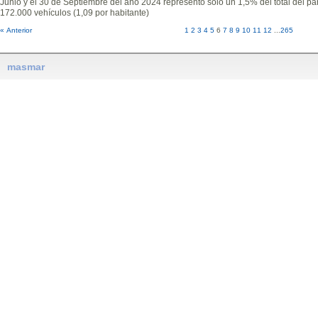
Junio y el 30 de Septiembre del año 2024 representó solo un 1,5% del total del par
172.000 vehículos (1,09 por habitante)
« Anterior
1
2
3
4
5
6
7
8
9
10
11
12
...
265
masmar