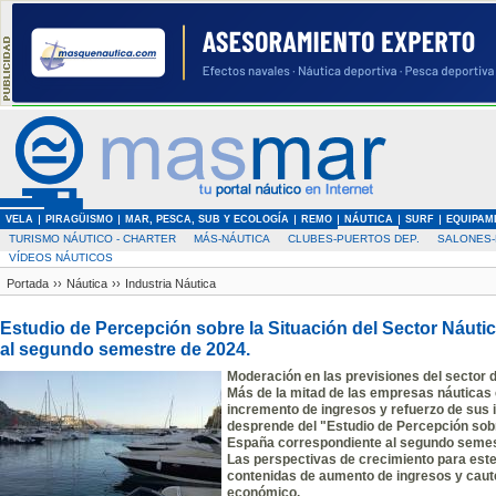
VELA
PIRAGÜISMO
MAR, PESCA, SUB Y ECOLOGÍA
REMO
NÁUTICA
SURF
EQUIPAM
TURISMO NÁUTICO - CHARTER
MÁS-NÁUTICA
CLUBES-PUERTOS DEP.
SALONES-
VÍDEOS NÁUTICOS
Portada
››
Náutica
››
Industria Náutica
Estudio de Percepción sobre la Situación del Sector Náut
al segundo semestre de 2024.
Moderación en las previsiones del sector d
Más de la mitad de las empresas náuticas 
incremento de ingresos y refuerzo de sus 
desprende del "Estudio de Percepción sobr
España correspondiente al segundo semes
Las perspectivas de crecimiento para este
contenidas de aumento de ingresos y caute
económico.