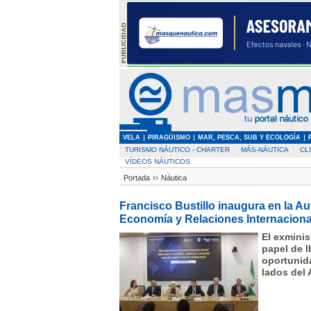
VELA
PIRAGÜISMO
MAR, PESCA, SUB Y ECOLOGÍA
TURISMO NÁUTICO - CHARTER
MÁS-NÁUTICA
CL
VÍDEOS NÁUTICOS
Portada
››
Náutica
Francisco Bustillo inaugura en la Au
Economía y Relaciones Internaciona
El exminis
papel de I
oportunid
lados del 