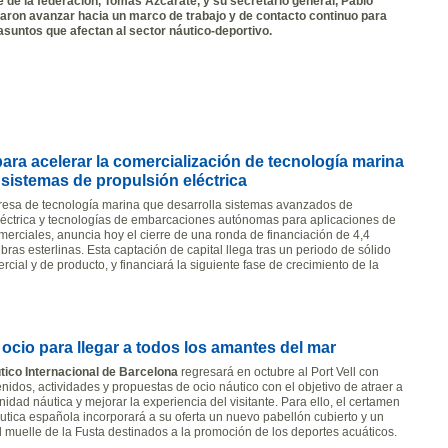
e de la federación, Tomás Azcárate, y su secretario general, Pablo
earon avanzar hacia un marco de trabajo y de contacto continuo para
asuntos que afectan al sector náutico-deportivo.
ara acelerar la comercialización de tecnología marina
 sistemas de propulsión eléctrica
esa de tecnología marina que desarrolla sistemas avanzados de
léctrica y tecnologías de embarcaciones autónomas para aplicaciones de
merciales, anuncia hoy el cierre de una ronda de financiación de 4,4
ibras esterlinas. Esta captación de capital llega tras un periodo de sólido
cial y de producto, y financiará la siguiente fase de crecimiento de la
 ocio para llegar a todos los amantes del mar
tico Internacional de Barcelona
regresará en octubre al Port Vell con
idos, actividades y propuestas de ocio náutico con el objetivo de atraer a
idad náutica y mejorar la experiencia del visitante. Para ello, el certamen
áutica española incorporará a su oferta un nuevo pabellón cubierto y un
l muelle de la Fusta destinados a la promoción de los deportes acuáticos.