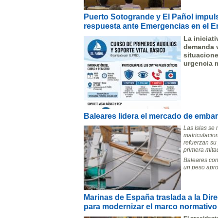
Puerto Sotogrande y El Pañol impuls
respuesta ante Emergencias en el E
La iniciat
demanda v
situacione
urgencia m
Baleares lidera el mercado de embar
Las Islas se
matriculacio
refuerzan su
primera mitad
Baleares con
un peso apro
Marinas de España traslada a la Dir
para modernizar el marco normativo 