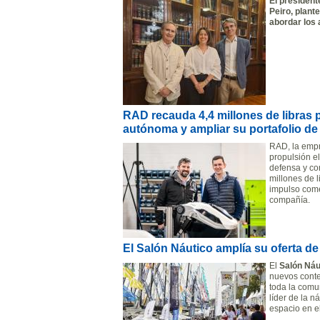
El president
Peiro, plant
abordar los 
RAD recauda 4,4 millones de libras p
autónoma y ampliar su portafolio de
RAD, la empr
propulsión e
defensa y co
millones de l
impulso comer
compañía.
El Salón Náutico amplía su oferta de
El
Salón Náu
nuevos conten
toda la comun
líder de la n
espacio en e