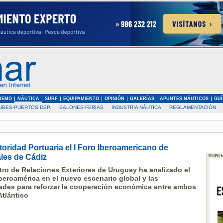
REMO
NÁUTICA
SURF
EQUIPAMIENTO
OPINIÓN
GALERÍAS
APUNTES NÁUTICOS
GUÍ
UBES-PUERTOS DEP.
SALONES-FERIAS
INDUSTRIA NÁUTICA
REGLAMENTACIÓN
toridad Portuaria el I Foro Iberoamericano de
les de Cádiz
tro de Relaciones Exteriores de Uruguay ha analizado el
beroamérica en el nuevo escenario global y las
ades para reforzar la cooperación económica entre ambos
Atlántico