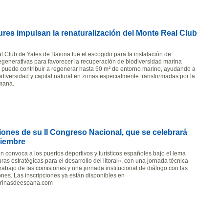
res impulsan la renaturalización del Monte Real Club
l Club de Yates de Baiona fue el escogido para la instalación de
regenerativas para favorecer la recuperación de biodiversidad marina
puede contribuir a regenerar hasta 50 m² de entorno marino, ayudando a
odiversidad y capital natural en zonas especialmente transformadas por la
mana.
iones de su II Congreso Nacional, que se celebrará
viembre
n convoca a los puertos deportivos y turísticos españoles bajo el lema
uras estratégicas para el desarrollo del litoral», con una jornada técnica
rabajo de las comisiones y una jornada institucional de diálogo con las
ones. Las inscripciones ya están disponibles en
rinasdeespana.com