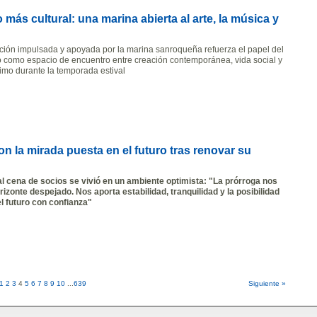
más cultural: una marina abierta al arte, la música y
ión impulsada y apoyada por la marina sanroqueña refuerza el papel del
o como espacio de encuentro entre creación contemporánea, vida social y
timo durante la temporada estival
n la mirada puesta en el futuro tras renovar su
al cena de socios se vivió en un ambiente optimista: "La prórroga nos
rizonte despejado. Nos aporta estabilidad, tranquilidad y la posibilidad
el futuro con confianza"
1
2
3
4
5
6
7
8
9
10
...
639
Siguiente »