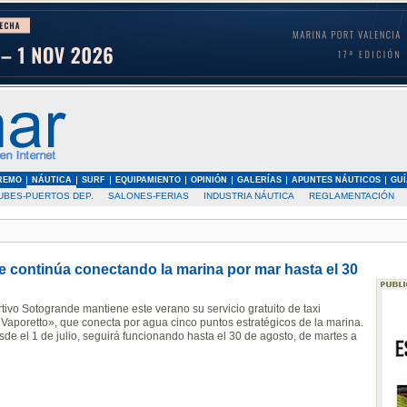
REMO
NÁUTICA
SURF
EQUIPAMIENTO
OPINIÓN
GALERÍAS
APUNTES NÁUTICOS
GUÍ
UBES-PUERTOS DEP.
SALONES-FERIAS
INDUSTRIA NÁUTICA
REGLAMENTACIÓN
 continúa conectando la marina por mar hasta el 30
tivo Sotogrande mantiene este verano su servicio gratuito de taxi
 «Vaporetto», que conecta por agua cinco puntos estratégicos de la marina.
de el 1 de julio, seguirá funcionando hasta el 30 de agosto, de martes a