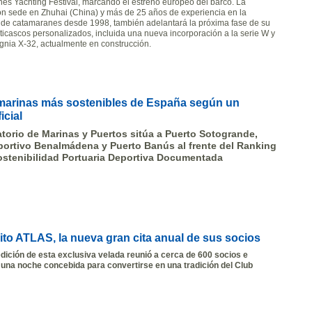
es Yachting Festival, marcando el estreno europeo del barco. La
n sede en Zhuhai (China) y más de 25 años de experiencia en la
 de catamaranes desde 1998, también adelantará la próxima fase de su
icascos personalizados, incluida una nueva incorporación a la serie W y
ignia X-32, actualmente en construcción.
 marinas más sostenibles de España según un
icial
torio de Marinas y Puertos sitúa a Puerto Sotogrande,
portivo Benalmádena y Puerto Banús al frente del Ranking
ostenibilidad Portuaria Deportiva Documentada
ito ATLAS, la nueva gran cita anual de sus socios
dición de esta exclusiva velada reunió a cerca de 600 socios e
 una noche concebida para convertirse en una tradición del Club