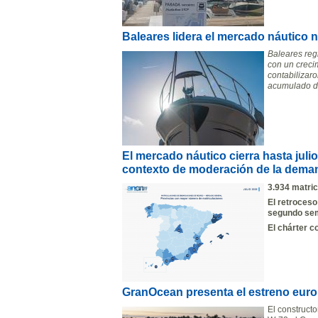
Baleares lidera el mercado náutico n
Baleares reg
con un creci
contabilizaro
acumulado de
El mercado náutico cierra hasta jul
contexto de moderación de la deman
3.934 matric
El retroceso
segundo sem
El chárter 
GranOcean presenta el estreno euro
El construct