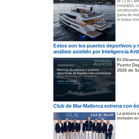
W-72 al Cann
compañía, co
construcción
gama de mult
el buque ins
Estos son los puertos deportivos y
análisis asistido por Inteligencia Artif
El Observa
Puerto De
2026 de S
Club de Mar-Mallorca estrena con éx
La primera e
invitados en