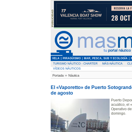
VELA
PIRAGÜISMO
MAR, PESCA, SUB Y ECOLOGÍA
TURISMO NÁUTICO - CHARTER
MÁS-NÁUTICA
CL
VÍDEOS NÁUTICOS
Portada
››
Náutica
El «Vaporetto» de Puerto Sotogrande
de agosto
Puerto Depor
acuático, el
Operativo des
domingo.