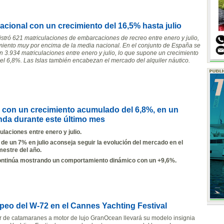
acional con un crecimiento del 16,5% hasta julio
istró 621 matriculaciones de embarcaciones de recreo entre enero y julio,
miento muy por encima de la media nacional. En el conjunto de España se
n 3.934 matriculaciones entre enero y julio, lo que supone un crecimiento
l 6,8%. Las Islas también encabezan el mercado del alquiler náutico.
io con un crecimiento acumulado del 6,8%, en un
da durante este último mes
ulaciones entre enero y julio.
 de un 7% en julio aconseja seguir la evolución del mercado en el
estre del año.
continúa mostrando un comportamiento dinámico con un +9,6%.
peo del W-72 en el Cannes Yachting Festival
or de catamaranes a motor de lujo GranOcean llevará su modelo insignia