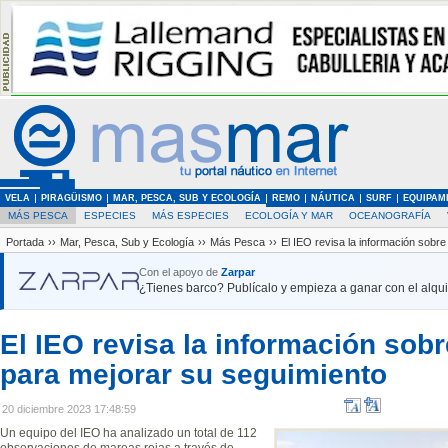
VELA
PIRAGÜISMO
MAR, PESCA, SUB Y ECOLOGÍA
REMO
NÁUTICA
SURF
EQUIPAM
MÁS PESCA
ESPECIES
MÁS ESPECIES
ECOLOGÍA Y MAR
OCEANOGRAFÍA
Portada
››
Mar, Pesca, Sub y Ecología
››
Más Pesca
››
El IEO revisa la información sobr
Con el apoyo de
Zarpar
¿Tienes barco? Publícalo y empieza a ganar con el alquil
El IEO revisa la información sob
para mejorar su seguimiento
20 diciembre 2023 17:48:59
Un equipo del IEO ha analizado un total de 112
observaciones de mareas rojas a través de