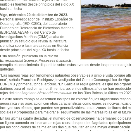
múltiples fuentes desde principios del siglo XX
hasta la fecha
Vigo, miércoles 20 de diciembre de 2023.
Personal investigador del Instituto Español de
Oceanografía (IEO, CSIC), del Laboratorio
Europeo de Referencia de Biotoxinas Marinas
(EURLMB, AESAN) y del Centro de
Investigacións Mariñas (CIMA) acaba de
publicar un estudio que revisa la literatura
científica sobre las mareas rojas en Galicia
desde principios del siglo XX hasta la fecha.
Esta revisión, publicada en la revista
Environmental Science: Processes & Impacts
,
recopila el conocimiento disponible sobre estos eventos desde los primeros registr
gallegas.
“Las mareas rojas son fenómenos naturales observables a simple vista porque altera
mar”, señala Francisco Rodríguez, investigador del Centro Oceanográfico de Vigo de
EURLMB y primer autor del artículo. “En Galicia la regla general es que los organ
dañinos para el medio marino. Sin embargo, en los últimos años se han producid
rojas del dinoflagelado
Alexandrium minutum
en las Rías Baixas, la última en 2023”
En este nuevo trabajo se describen los tipos de coloración, los organismos respons
geográfica y su asociación con otras características como especies nocivas, toxic
incluyen sus efectos, que pueden ser generalizables a otras zonas similares del 
sociales y propuestas para mejorar el seguimiento de las mareas rojas en el futuro
En las últimas cuatro décadas, el número de observaciones ha permanecido bastan
un ligero aumento en las mareas rojas causadas por dinoflagelados (principalme
por las condiciones de calma en las rías que resultan en una mayor estratificació