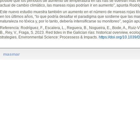
posible que los períodos de aumento de temperatura en las rías se vuelvan más f
actual de cambio climático, las mareas rojas podrían ir en aumento”, apunta Rodrí
Este nuevo estudio muestra también un aumento en el número de mareas rojas tó
en los últimos años, “lo que podría desafiar el paradigma que sostiene que las ma
naturaleza no tóxica y, por lo tanto, debería intensificarse su monitoreo”, según ap
Referencia: Rodríguez, F., Escalera, L., Reguera, B., Nogueira, E., Bode, A., Ruiz-Vil
B., Rey, V., Fraga, S. 2023. Red tides in the Galician rías: historical overview, ecol
strategies. Environmental Science: Processess & Impacts.
https://doi.org/10.103
masmar