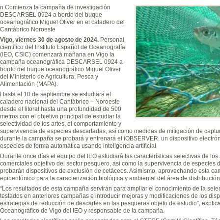
n Comienza la campaña de investigación
DESCARSEL 0924 a bordo del buque
oceanográfico Miguel Oliver en el caladero del
Cantábrico Noroeste
Vigo, viernes 30 de agosto de 2024.
Personal
científico del Instituto Español de Oceanografía
(IEO, CSIC) comenzará mañana en Vigo la
campaña oceanográfica DESCARSEL 0924 a
bordo del buque oceanográfico Miguel Oliver
del Ministerio de Agricultura, Pesca y
Alimentación (MAPA).
Hasta el 10 de septiembre se estudiará el
caladero nacional del Cantábrico – Noroeste
desde el litoral hasta una profundidad de 500
metros con el objetivo principal de estudiar la
selectividad de los artes, el comportamiento y
supervivencia de especies descartadas, así como medidas de mitigación de captu
durante la campaña se probará y entrenará el iOBSERVER, un dispositivo electrónic
especies de forma automática usando inteligencia artificial.
Durante once días el equipo del IEO estudiará las características selectivas de los
comerciales objetivo del sector pesquero, así como la supervivencia de especies d
probarán dispositivos de exclusión de cetáceos. Asimismo, aprovechando esta ca
epibentónico para la caracterización biológica y ambiental del área de distribuci
“Los resultados de esta campaña servirán para ampliar el conocimiento de la selec
testados en anteriores campañas e introducir mejoras y modificaciones de los disp
estrategias de reducción de descartes en las pesqueras objeto de estudio”, explica
Oceanográfico de Vigo del IEO y responsable de la campaña.