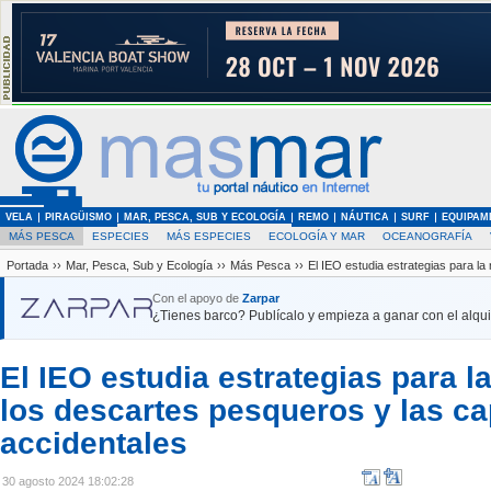
VELA
PIRAGÜISMO
MAR, PESCA, SUB Y ECOLOGÍA
REMO
NÁUTICA
SURF
EQUIPAM
MÁS PESCA
ESPECIES
MÁS ESPECIES
ECOLOGÍA Y MAR
OCEANOGRAFÍA
Portada
››
Mar, Pesca, Sub y Ecología
››
Más Pesca
››
El IEO estudia estrategias para l
Con el apoyo de
Zarpar
¿Tienes barco? Publícalo y empieza a ganar con el alquil
El IEO estudia estrategias para l
los descartes pesqueros y las ca
accidentales
30 agosto 2024 18:02:28