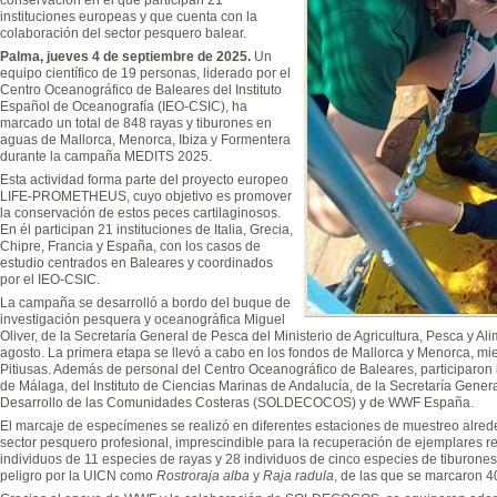
instituciones europeas y que cuenta con la
colaboración del sector pesquero balear.
Palma, jueves 4 de septiembre de 2025.
Un
equipo científico de 19 personas, liderado por el
Centro Oceanográfico de Baleares del Instituto
Español de Oceanografía (IEO-CSIC), ha
marcado un total de 848 rayas y tiburones en
aguas de Mallorca, Menorca, Ibiza y Formentera
durante la campaña MEDITS 2025.
Esta actividad forma parte del proyecto europeo
LIFE-PROMETHEUS, cuyo objetivo es promover
la conservación de estos peces cartilaginosos.
En él participan 21 instituciones de Italia, Grecia,
Chipre, Francia y España, con los casos de
estudio centrados en Baleares y coordinados
por el IEO-CSIC.
La campaña se desarrolló a bordo del buque de
investigación pesquera y oceanográfica Miguel
Oliver, de la Secretaría General de Pesca del Ministerio de Agricultura, Pesca y Ali
agosto. La primera etapa se llevó a cabo en los fondos de Mallorca y Menorca, mi
Pitiusas. Además de personal del Centro Oceanográfico de Baleares, participaron
de Málaga, del Instituto de Ciencias Marinas de Andalucía, de la Secretaría Gener
Desarrollo de las Comunidades Costeras (SOLDECOCOS) y de WWF España.
El marcaje de especímenes se realizó en diferentes estaciones de muestreo alreded
sector pesquero profesional, imprescindible para la recuperación de ejemplares r
individuos de 11 especies de rayas y 28 individuos de cinco especies de tiburones
peligro por la UICN como
Rostroraja alba
y
Raja radula
, de las que se marcaron 4