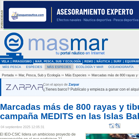
VELA
PIRAGÜISMO
MAR, PESCA, SUB Y ECOLOGÍA
REMO
NÁUTICA
SURF
EQUIPAM
MÁS PESCA
ESPECIES
MÁS ESPECIES
ECOLOGÍA Y MAR
OCEANOGRAFÍA
Portada
››
Mar, Pesca, Sub y Ecología
››
Más Especies
››
Marcadas más de 800 rayas y t
Con el apoyo de
Zarpar
¿Tienes barco? Publícalo y empieza a ganar con el alquil
Marcadas más de 800 rayas y tib
campaña MEDITS en las Islas Ba
04 septiembre 2025 12:05:31
El IEO-CSIC lidera un ambicioso proyecto de
conservación en el que participan 21