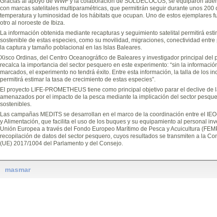
Gracias al apoyo de WWF y la colaboración de SOLDECOCOS, se equiparon ade
con marcas satelitales multiparamétricas, que permitirán seguir durante unos 200
temperatura y luminosidad de los hábitats que ocupan. Uno de estos ejemplares f
otro al noroeste de Ibiza.
La información obtenida mediante recapturas y seguimiento satelital permitirá est
sostenible de estas especies, como su movilidad, migraciones, conectividad entre
la captura y tamaño poblacional en las Islas Baleares.
Xisco Ordinas, del Centro Oceanográfico de Baleares y investigador principal 
recalca la importancia del sector pesquero en este experimento: “sin la informació
marcados, el experimento no tendrá éxito. Entre esta información, la talla de los i
permitirá estimar la tasa de crecimiento de estas especies”.
El proyecto LIFE-PROMETHEUS tiene como principal objetivo parar el declive de l
amenazados por el impacto de la pesca mediante la implicación del sector pesquer
sostenibles.
Las campañas MEDITS se desarrollan en el marco de la coordinación entre el IEO-C
y Alimentación, que facilita el uso de los buques y su equipamiento al personal inv
Unión Europea a través del Fondo Europeo Marítimo de Pesca y Acuicultura (FEM
recopilación de datos del sector pesquero, cuyos resultados se transmiten a la 
(UE) 2017/1004 del Parlamento y del Consejo.
masmar