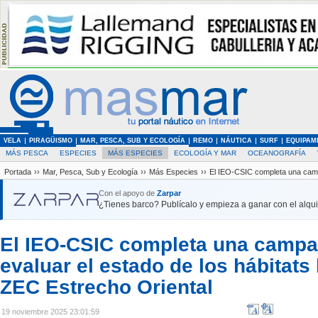
VELA
PIRAGÜISMO
MAR, PESCA, SUB Y ECOLOGÍA
REMO
NÁUTICA
SURF
EQUIPAM
MÁS PESCA
ESPECIES
MÁS ESPECIES
ECOLOGÍA Y MAR
OCEANOGRAFÍA
Portada
››
Mar, Pesca, Sub y Ecología
››
Más Especies
››
El IEO-CSIC completa una campañ
Con el apoyo de
Zarpar
¿Tienes barco? Publícalo y empieza a ganar con el alquil
El IEO-CSIC completa una campañ
evaluar el estado de los hábitats l
ZEC Estrecho Oriental
19 noviembre 2025 23:01:59