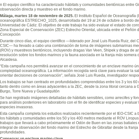
n El equipo científico ha caracterizado hábitats y comunidades bentónicas entre G
observación directa y muestreo en el fondo marino.
Málaga, martes 18 de noviembre de 2025.
El Instituto Español de Oceanografía 
oceanográfica ESTRECHO_1025, desarrollada del 19 al 24 de octubre a bordo de
Universidad de Cádiz. El objetivo de este trabajo ha sido evaluar el estado de conse
Zona Especial de Conservación (ZEC) Estrecho Oriental, ubicada entre el Peñón de 
Concepción
Durante cinco días, el equipo científico —liderado por José Luis Rueda Ruiz, del
CSIC— ha llevado a cabo una combinación de toma de imágenes submarinas med
(ROV) y muestreos bentónicos, incluyendo dragas Van Veen, Shipek y draga de arr
resolución sobre los fondos marinos y la fauna asociada en la franja más somera 
Alcaidesa.
“Esta campaña nos permitirá avanzar en el conocimiento de un enclave marino úni
complejidad oceanográfica. La información recogida será clave para evaluar la sal
orientar decisiones de conservación”, señala José Luis Rueda, investigador respo
Los trabajos se han centrado en profundidades comprendidas entre los 3 y los 60
tanto dentro como en áreas adyacentes a la ZEC, desde la zona litoral cercana a G
Burgo, Torre Nueva y Guadalquitón
Se han registrado imágenes detalladas de hábitats sensibles, como arrecifes y fo
para análisis posteriores en laboratorio con el fin de identificar especies y evalu
especies invasoras.
Esta campaña completa los estudios realizados recientemente por el IEO-CSIC a 
los hábitats y comunidades entre los 50 y los 400 metros mediante el ROV Liropu
trabajos que llevará a cabo próximamente el Odón de Buen en las zonas batiales 
integral de observación del fondo marino del Estrecho de Gibraltar desde la franja i
profundidades.
Conservar un enclave marino clave