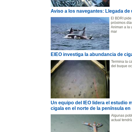
Aviso a los navegantes: Llegada de u
El BDRI pide
próximos día
Animan a la u
mar
EIEO investiga la abundancia de cig
Termina la c
del buque o
Un equipo del IEO lidera el estudio 
cigala en el norte de la península en
Algunas pobl
actual tendr