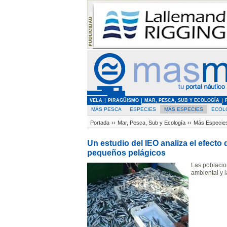
VELA
PIRAGÜISMO
MAR, PESCA, SUB Y ECOLOGÍA
MÁS PESCA
ESPECIES
MÁS ESPECIES
ECOL
Portada
››
Mar, Pesca, Sub y Ecología
››
Más Especie
Un estudio del IEO analiza el efecto
pequeños pelágicos
Las poblacio
ambiental y 