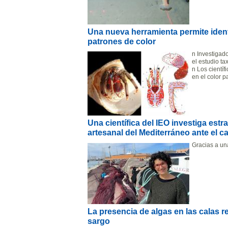
Una nueva herramienta permite ident
patrones de color
n Investigado
el estudio t
n Los cientí
en el color 
Una científica del IEO investiga estra
artesanal del Mediterráneo ante el c
Gracias a un
La presencia de algas en las calas re
sargo