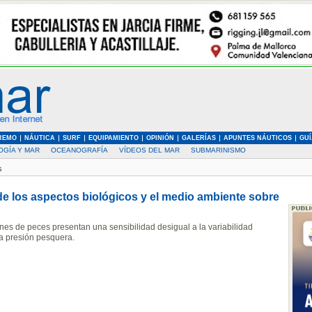
REMO
NÁUTICA
SURF
EQUIPAMIENTO
OPINIÓN
GALERÍAS
APUNTES NÁUTICOS
GUÍ
OGÍA Y MAR
OCEANOGRAFÍA
VÍDEOS DEL MAR
SUBMARINISMO
s
 de los aspectos biológicos y el medio ambiente sobre
nes de peces presentan una sensibilidad desigual a la variabilidad
la presión pesquera.