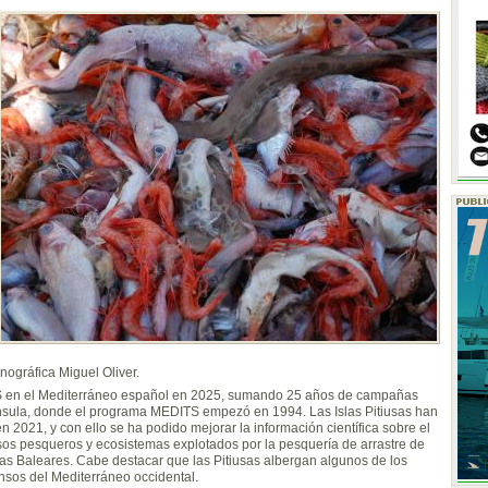
ográfica Miguel Oliver.
 en el Mediterráneo español en 2025, sumando 25 años de campañas
ínsula, donde el programa MEDITS empezó en 1994. Las Islas Pitiusas han
n 2021, y con ello se ha podido mejorar la información científica sobre el
sos pesqueros y ecosistemas explotados por la pesquería de arrastre de
Islas Baleares. Cabe destacar que las Pitiusas albergan algunos de los
nsos del Mediterráneo occidental.