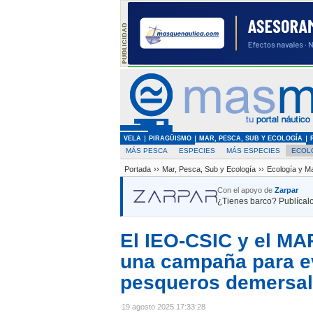
VELA
PIRAGÜISMO
MAR, PESCA, SUB Y ECOLOGÍA
MÁS PESCA
ESPECIES
MÁS ESPECIES
ECOL
Portada
››
Mar, Pesca, Sub y Ecología
››
Ecología y M
Con el apoyo de
Zarpar
¿Tienes barco? Publícalo
El IEO-CSIC y el MAP
una campaña para ev
pesqueros demersal
19 agosto 2025 17:33:28