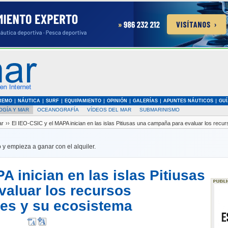
REMO
NÁUTICA
SURF
EQUIPAMIENTO
OPINIÓN
GALERÍAS
APUNTES NÁUTICOS
GUÍ
OGÍA Y MAR
OCEANOGRAFÍA
VÍDEOS DEL MAR
SUBMARINISMO
ar
››
El IEO-CSIC y el MAPA inician en las islas Pitiusas una campaña para evaluar los rec
 y empieza a ganar con el alquiler.
A inician en las islas Pitiusas
aluar los recursos
es y su ecosistema