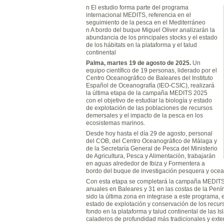
n El estudio forma parte del programa
internacional MEDITS, referencia en el
seguimiento de la pesca en el Mediterráneo
n A bordo del buque Miguel Oliver analizarán la
abundancia de los principales stocks y el estado
de los hábitats en la plataforma y el talud
continental
Palma, martes 19 de agosto de 202
5.
Un
equipo científico de 19 personas, liderado por el
Centro Oceanográfico de Baleares del Instituto
Español de Oceanografía (IEO-CSIC), realizará
la última etapa de la campaña MEDITS 2025
con el objetivo de estudiar la biología y estado
de explotación de las poblaciones de recursos
demersales y el impacto de la pesca en los
ecosistemas marinos.
Desde hoy hasta el día 29 de agosto, personal
del COB, del Centro Oceanográfico de Málaga y
de la Secretaría General de Pesca del Ministerio
de Agricultura, Pesca y Alimentación, trabajarán
en aguas alrededor de Ibiza y Formentera a
bordo del buque de investigación pesquera y ocean
Con esta etapa se completará la campaña MEDITS
anuales en Baleares y 31 en las costas de la Pen
sido la última zona en integrase a este programa, e
estado de explotación y conservación de los recur
fondo en la plataforma y talud continental de las 
caladeros de profundidad más tradicionales y exte